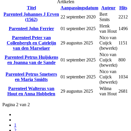
Artikelen
Titel
Aanpassingsdatum
Auteur
Hits
Parenteel Johannes J Erven
Bert
22 september 2020
2212
(1562)
Smits
Henk
Parenteel John Ferrier
01 september 2025
1496
van Hout
Parenteel Peter van
Nico van
Collenbergh en Cateleijn
29 augustus 2025
Cuijck
1151
van den Marselaer
(bewerkt)
Nico van
Parenteel Petrus Huijskens
01 september 2025
Cuijck
800
en Joanna van de Sande
(bewerkt)
Nico van
Parenteel Petrus Smetsers
01 september 2025
Cuijck
1034
en Maria Smidts
(bewerkt)
Parenteel Walterus van
Wilma
29 augustus 2025
2681
Hout en Anna Hobbelen
van Hout
Pagina 2 van 2
1
2