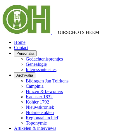
OIRSCHOTS HEEM
Home
Contact
Personalia
Gedachtenisprentjes
Genealogie
Interessante sites
Archivalia
Bijdragen Jan Toirkens
Campinia
Huizen & bewoners
Kadaster 1832
Kohier 1792
Nieuwskroniek
Notariële akten
Regionaal archief
Toponymie
Artikelen & interviews