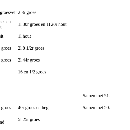
groesvelt
2 8r groes
oes en
1l 30r groes en 1l 20r hout
t
lt
1l hout
 groes
2l 8 1/2r groes
 groes
2l 44r groes
16 en 1/2 groes
Samen met 51.
 groes
40r groes en heg
Samen met 50.
n
5l 25r groes
and