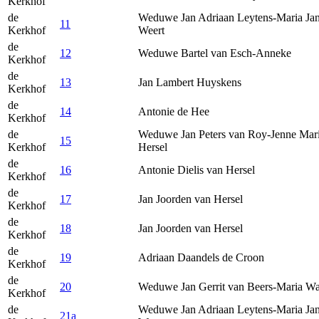
Kerkhof
de
Weduwe Jan Adriaan Leytens-Maria Jan
11
Kerkhof
Weert
de
12
Weduwe Bartel van Esch-Anneke
Kerkhof
de
13
Jan Lambert Huyskens
Kerkhof
de
14
Antonie de Hee
Kerkhof
de
Weduwe Jan Peters van Roy-Jenne Mar
15
Kerkhof
Hersel
de
16
Antonie Dielis van Hersel
Kerkhof
de
17
Jan Joorden van Hersel
Kerkhof
de
18
Jan Joorden van Hersel
Kerkhof
de
19
Adriaan Daandels de Croon
Kerkhof
de
20
Weduwe Jan Gerrit van Beers-Maria Wa
Kerkhof
de
Weduwe Jan Adriaan Leytens-Maria Jan
21a