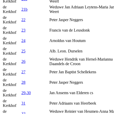
Kerkhof
Weert
de
Weduwe Jan Adriaan Leytens-Maria Jan
21b
Kerkhof
Weert
de
22
Peter Jasper Neggers
Kerkhof
de
23
Francis van de Leusdonk
Kerkhof
de
24
Arnoldus van Houtum
Kerkhof
de
25
Alb. Leon. Durselen
Kerkhof
de
Weduwe Hendrik van Hersel-Marianna
26
Kerkhof
Daandels de Croon
de
27
Peter Jan Baptist Schellekens
Kerkhof
de
28
Peter Jasper Neggers
Kerkhof
de
29-30
Jan Ansems van Elderen cs
Kerkhof
de
31
Peter Adriaans van Heerbeek
Kerkhof
de
Weduwe Reinier van Heumen-Anna Ma
32