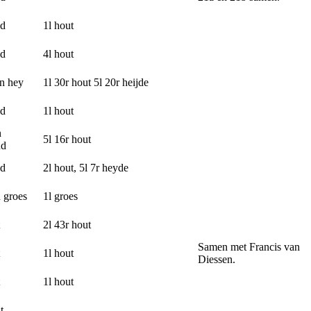
nd
1l hout
nd
4l hout
en hey
1l 30r hout 5l 20r heijde
nd
1l hout
n
5l 16r hout
nd
nd
2l hout, 5l 7r heyde
 groes
1l groes
2l 43r hout
Samen met Francis van
1l hout
Diessen.
1l hout
t