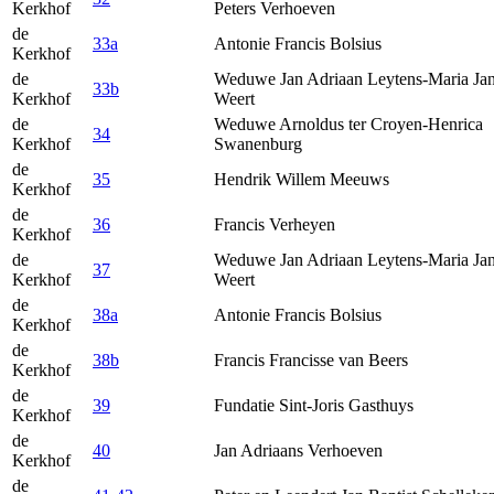
Kerkhof
Peters Verhoeven
de
33a
Antonie Francis Bolsius
Kerkhof
de
Weduwe Jan Adriaan Leytens-Maria Jan
33b
Kerkhof
Weert
de
Weduwe Arnoldus ter Croyen-Henrica
34
Kerkhof
Swanenburg
de
35
Hendrik Willem Meeuws
Kerkhof
de
36
Francis Verheyen
Kerkhof
de
Weduwe Jan Adriaan Leytens-Maria Jan
37
Kerkhof
Weert
de
38a
Antonie Francis Bolsius
Kerkhof
de
38b
Francis Francisse van Beers
Kerkhof
de
39
Fundatie Sint-Joris Gasthuys
Kerkhof
de
40
Jan Adriaans Verhoeven
Kerkhof
de