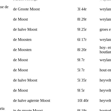
se de
de Groote Moost
3l 44r
weyla
de Moost
8l 29r
weyla
de halve Moost
9l 25r
groes 
de Moosten
6l 17r
weyla
hoy- e
de Moosten
8l 20r
houtla
de Moost
9l 7r
weyla
de Moost
5l 7r
hout en
de halve Moost
5l 35r
heyvelt
de Moost
9l 5r
heyvelt
de halve agterste Moost
10l 40r
heyvelt
ria
in de groote Moost
9l 18r
houtvel