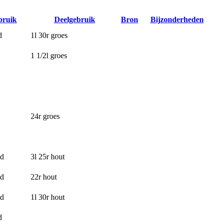
bruik
Deelgebruik
Bron
Bijzonderheden
d
1l 30r groes
1 1/2l groes
24r groes
nd
3l 25r hout
nd
22r hout
nd
1l 30r hout
d