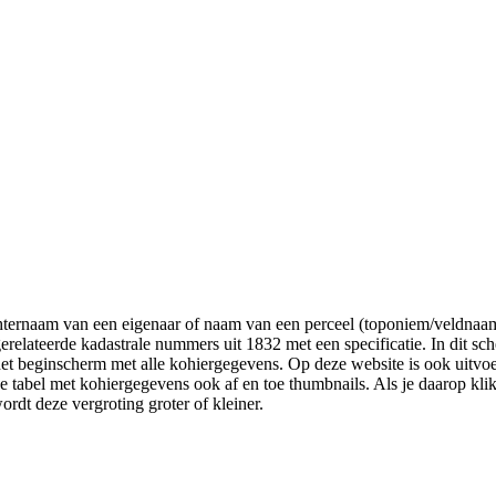
hternaam van een eigenaar of naam van een perceel (toponiem/veldnaam
lateerde kadastrale nummers uit 1832 met een specificatie. In dit sch
et beginscherm met alle kohiergegevens. Op deze website is ook uitvoer
 de tabel met kohiergegevens ook af en toe thumbnails. Als je daarop kli
ordt deze vergroting groter of kleiner.