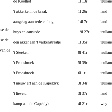
de Koolhof
1l 13r
teullan
't akkerke in de braak
1l 26r
land
aangelag aanstede en bogt
14l 7r
land
se de
huys en aanstede
19l 27r
teullan
se de
den akker aan 't varkenstraatje
1l 35r
teullan
van de
't Steeken
8l 41r
teullan
't Proosbroek
5l 39r
teullan
't Proosbroek
6l 1r
teullan
't nieuw erf aan de Kapeldyk
3l 34r
teullan
't lieveld
3l 37r
land
kamp aan de Capeldyk
4l 21r
wey