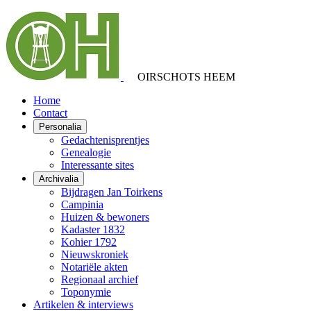
OIRSCHOTS HEEM
Home
Contact
Personalia
Gedachtenisprentjes
Genealogie
Interessante sites
Archivalia
Bijdragen Jan Toirkens
Campinia
Huizen & bewoners
Kadaster 1832
Kohier 1792
Nieuwskroniek
Notariële akten
Regionaal archief
Toponymie
Artikelen & interviews