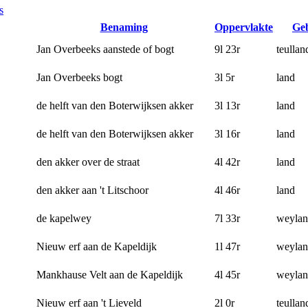
s
Benaming
Oppervlakte
Ge
Jan Overbeeks aanstede of bogt
9l 23r
teullan
Jan Overbeeks bogt
3l 5r
land
de helft van den Boterwijksen akker
3l 13r
land
de helft van den Boterwijksen akker
3l 16r
land
den akker over de straat
4l 42r
land
den akker aan 't Litschoor
4l 46r
land
de kapelwey
7l 33r
weyla
Nieuw erf aan de Kapeldijk
1l 47r
weyla
Mankhause Velt aan de Kapeldijk
4l 45r
weyla
Nieuw erf aan 't Lieveld
2l 0r
teullan