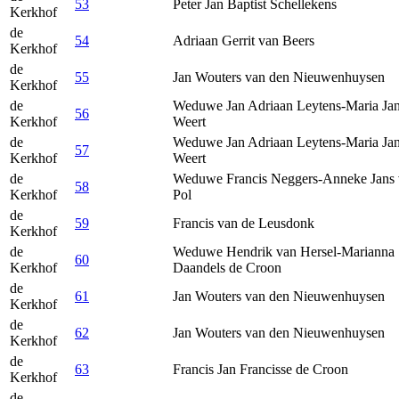
53
Peter Jan Baptist Schellekens
Kerkhof
de
54
Adriaan Gerrit van Beers
Kerkhof
de
55
Jan Wouters van den Nieuwenhuysen
Kerkhof
de
Weduwe Jan Adriaan Leytens-Maria Jan
56
Kerkhof
Weert
de
Weduwe Jan Adriaan Leytens-Maria Jan
57
Kerkhof
Weert
de
Weduwe Francis Neggers-Anneke Jans 
58
Kerkhof
Pol
de
59
Francis van de Leusdonk
Kerkhof
de
Weduwe Hendrik van Hersel-Marianna
60
Kerkhof
Daandels de Croon
de
61
Jan Wouters van den Nieuwenhuysen
Kerkhof
de
62
Jan Wouters van den Nieuwenhuysen
Kerkhof
de
63
Francis Jan Francisse de Croon
Kerkhof
de