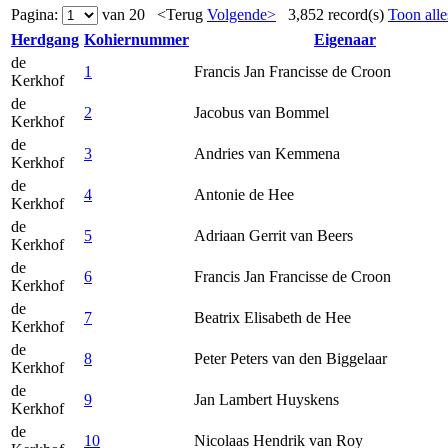
Pagina:
van 20 <Terug
Volgende>
3,852 record(s)
Toon alle
Herdgang
Kohiernummer
Eigenaar
de
1
Francis Jan Francisse de Croon
Kerkhof
de
2
Jacobus van Bommel
Kerkhof
de
3
Andries van Kemmena
Kerkhof
de
4
Antonie de Hee
Kerkhof
de
5
Adriaan Gerrit van Beers
Kerkhof
de
6
Francis Jan Francisse de Croon
Kerkhof
de
7
Beatrix Elisabeth de Hee
Kerkhof
de
8
Peter Peters van den Biggelaar
Kerkhof
de
9
Jan Lambert Huyskens
Kerkhof
de
10
Nicolaas Hendrik van Roy