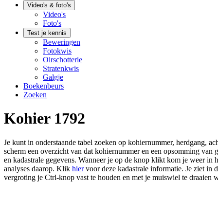
Video's & foto's
Video's
Foto's
Test je kennis
Beweringen
Fotokwis
Oirschotterie
Stratenkwis
Galgje
Boekenbeurs
Zoeken
Kohier 1792
Je kunt in onderstaande tabel zoeken op kohiernummer, herdgang, ac
scherm een overzicht van dat kohiernummer en een opsomming van gere
en kadastrale gegevens. Wanneer je op de knop klikt kom je weer in h
analyses daarop. Klik
hier
voor deze kadastrale informatie. Je ziet in
vergroting je Ctrl-knop vast te houden en met je muiswiel te draaien w