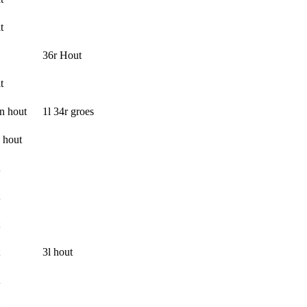
t
36r Hout
t
n hout
1l 34r groes
 hout
3l hout