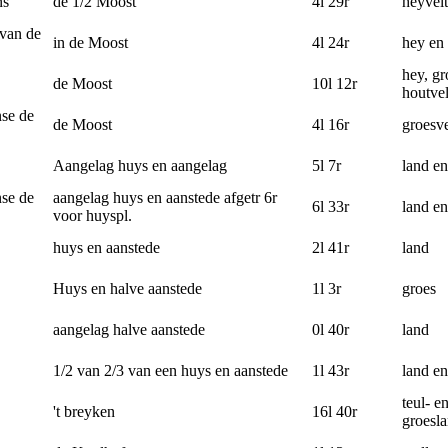
ns
de 1/2 Moost
4l 29r
heyvelt
van de
in de Moost
4l 24r
hey en 
hey, gr
de Moost
10l 12r
houtvel
se de
de Moost
4l 16r
groesve
Aangelag huys en aangelag
5l 7r
land en
se de
aangelag huys en aanstede afgetr 6r
6l 33r
land en
voor huyspl.
huys en aanstede
2l 41r
land
Huys en halve aanstede
1l 3r
groes
aangelag halve aanstede
0l 40r
land
1/2 van 2/3 van een huys en aanstede
1l 43r
land en
teul- e
't breyken
16l 40r
groesl