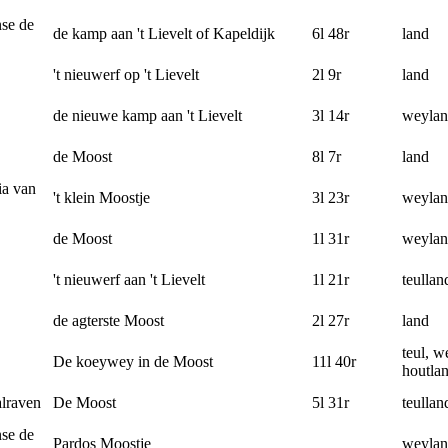
se de
de kamp aan 't Lievelt of Kapeldijk
6l 48r
land
't nieuwerf op 't Lievelt
2l 9r
land
de nieuwe kamp aan 't Lievelt
3l 14r
weyla
de Moost
8l 7r
land
ia van
't klein Moostje
3l 23r
weyla
de Moost
1l 31r
weyla
't nieuwerf aan 't Lievelt
1l 21r
teullan
de agterste Moost
2l 27r
land
teul, w
De koeywey in de Moost
11l 40r
houtla
lraven
De Moost
5l 31r
teullan
se de
Pardos Moostje
weyla