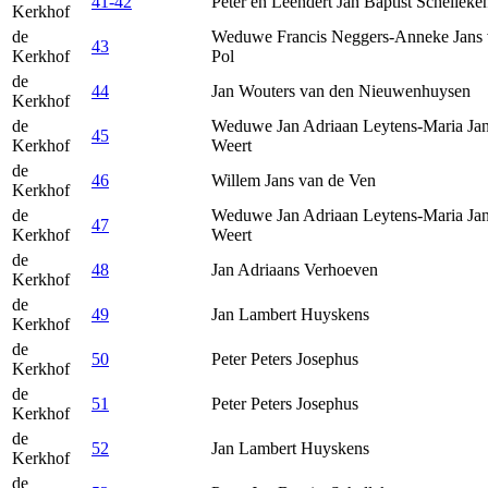
41-42
Peter en Leendert Jan Baptist Schelleke
Kerkhof
de
Weduwe Francis Neggers-Anneke Jans 
43
Kerkhof
Pol
de
44
Jan Wouters van den Nieuwenhuysen
Kerkhof
de
Weduwe Jan Adriaan Leytens-Maria Jan
45
Kerkhof
Weert
de
46
Willem Jans van de Ven
Kerkhof
de
Weduwe Jan Adriaan Leytens-Maria Jan
47
Kerkhof
Weert
de
48
Jan Adriaans Verhoeven
Kerkhof
de
49
Jan Lambert Huyskens
Kerkhof
de
50
Peter Peters Josephus
Kerkhof
de
51
Peter Peters Josephus
Kerkhof
de
52
Jan Lambert Huyskens
Kerkhof
de