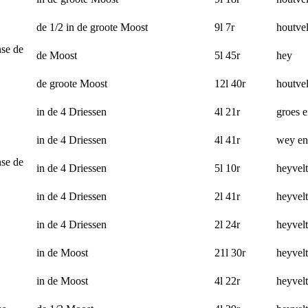
de 1/2 in de groote Moost
9l 7r
houtvel
se de
de Moost
5l 45r
hey
de groote Moost
12l 40r
houtvel
in de 4 Driessen
4l 21r
groes e
in de 4 Driessen
4l 41r
wey en
se de
in de 4 Driessen
5l 10r
heyvelt
in de 4 Driessen
2l 41r
heyvelt
in de 4 Driessen
2l 24r
heyvelt
in de Moost
21l 30r
heyvelt
in de Moost
4l 22r
heyvelt