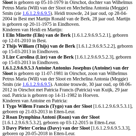
Sloot
is geboren op 05-10-1979 in
Oirschot
, dochter van Wilhelmus
Petrus Maria (Will) van der Sloot en Mechelina Antonia (Meggie)
Smits (zie
1.6.1.2.9.6.9.5
). Heidi trouwde, 24 jaar oud, op 28-04-
2004 in
Best
met
Martijn Ronald van de Berk
, 28 jaar oud. Martijn
is geboren op 20-11-1975 in
Eindhoven
.
Kinderen van Heidi en Martijn:
1 Elin Minette (Elin) van de Berk
[
1.6.1.2.9.6.9.5.2.1
], geboren
op 12-01-2010 in
Best
.
2 Thijs William (Thijs) van de Berk
[
1.6.1.2.9.6.9.5.2.2
], geboren
op 15-03-2013 in
Eindhoven
.
3 Lize Carolina (Lize) van de Berk
[
1.6.1.2.9.6.9.5.2.3
], geboren
op 15-03-2013 in
Eindhoven
.
1.6.1.2.9.6.9.5.3
Antoine Antonius Josephus (Antoine) van der
Sloot
is geboren op 11-07-1981 in
Oirschot
, zoon van Wilhelmus
Petrus Maria (Will) van der Sloot en Mechelina Antonia (Meggie)
Smits (zie
1.6.1.2.9.6.9.5
). Antoine trouwde, 30 jaar oud, op 08-06-
2012 in
Oirschot
met
Patricia Francis (Patricia) van Kuijk
, 29 jaar
oud. Patricia is geboren op 14-11-1982 in
Hoeven
.
Kinderen van Antoine en Patricia:
1 Tygo Willem Francis (Tygo) van der Sloot
[
1.6.1.2.9.6.9.5.3.1
],
geboren op 21-03-2013 in
Etten-Leur
.
2 Roan Dymphina Antoni (Roan) van der Sloot
[
1.6.1.2.9.6.9.5.3.2
], geboren op 03-12-2015 in
Etten-Leur
.
3 Davy Pieter Corina (Davy) van der Sloot
[
1.6.1.2.9.6.9.5.3.3
],
geboren op 20-05-2018 in
Etten-Leur
.