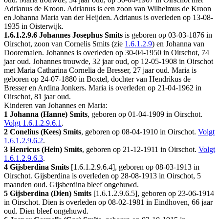
Adrianus de Kroon
. Adrianus is een zoon van
Wilhelmus de Kroon
en
Johanna Maria van der Heijden. Adrianus is overleden op 13-08-
1935 in
Oisterwijk
.
1.6.1.2.9.6
Johannes Josephus Smits
is geboren op 03-03-1876 in
Oirschot
, zoon van Cornelis Smits (zie
1.6.1.2.9
) en Johanna van
Dooremalen. Johannes is overleden op 30-04-1950 in
Oirschot
, 74
jaar oud. Johannes trouwde, 32 jaar oud, op 12-05-1908 in
Oirschot
met
Maria Catharina Cornelia de Bresser
, 27 jaar oud. Maria is
geboren op 24-07-1880 in
Boxtel
, dochter van
Hendrikus de
Bresser en
Ardina Jonkers. Maria is overleden op 21-04-1962 in
Oirschot
, 81 jaar oud.
Kinderen van Johannes en Maria:
1 Johanna (Hanne) Smits
, geboren op 01-04-1909 in
Oirschot
.
Volgt
1.6.1.2.9.6.1
.
2 Conelius (Kees) Smits
, geboren op 08-04-1910 in
Oirschot
.
Volgt
1.6.1.2.9.6.2
.
3 Henricus (Hein) Smits
, geboren op 21-12-1911 in
Oirschot
.
Volgt
1.6.1.2.9.6.3
.
4 Gijsberdina Smits
[
1.6.1.2.9.6.4
], geboren op 08-03-1913 in
Oirschot
. Gijsberdina is overleden op 28-08-1913 in
Oirschot
, 5
maanden oud. Gijsberdina bleef ongehuwd.
5 Gijsberdina (Dien) Smits
[
1.6.1.2.9.6.5
], geboren op 23-06-1914
in
Oirschot
. Dien is overleden op 08-02-1981 in
Eindhoven
, 66 jaar
oud. Dien bleef ongehuwd.