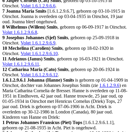
6 Jasper Cornelis (Cas) Smits
, geboren op 03-10-1915 in
Oirschot
.
Volgt
1.6.1.2.9.6.6
.
7 Joanna Maria Smits
[
1.6.1.2.9.6.7
], geboren op 03-10-1915 in
Oirschot
. Joanna is overleden op 03-04-1935 in
Oirschot
, 19 jaar
oud. Joanna bleef ongehuwd.
8 Wilhelmus (Willem) Smits
, geboren op 06-09-1917 in
Oirschot
.
Volgt
1.6.1.2.9.6.8
.
9 Josephus Johannes (Sjef) Smits
, geboren op 25-09-1918 in
Oirschot
.
Volgt
1.6.1.2.9.6.9
.
10 Mechelina (Carolien) Smits
, geboren op 18-02-1920 in
Oirschot
.
Volgt
1.6.1.2.9.6.10
.
11 Adrianus (Janus) Smits
, geboren op 16-03-1921 in
Oirschot
.
Volgt
1.6.1.2.9.6.11
.
12 Catharina Maria (Cato) Smits
, geboren op 20-06-1924 in
Oirschot
.
Volgt
1.6.1.2.9.6.12
.
1.6.1.2.9.6.1
Johanna (Hanne) Smits
is geboren op 01-04-1909 in
Oirschot
, dochter van Johannes Josephus Smits (zie
1.6.1.2.9.6
) en
Maria Catharina Cornelia de Bresser. Hanne is overleden op 11-08-
1951 in
Eindhoven
, 42 jaar oud. Hanne trouwde, 25 jaar oud, op
01-05-1934 in
Oirschot
met
Henricus Cornelus (Driek) Tops
, 27
jaar oud. Driek is geboren op 07-06-1906 in
Acht
. Driek is
overleden op 30-12-1986 in
London (Canada)
, 80 jaar oud.
Kinderen van Hanne en Driek:
1 Petrus Johannes Fransicus (Piet) Tops
[
1.6.1.2.9.6.1.1
],
geboren op 21-08-1935 in
Acht
. Piet is ongehuwd.