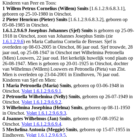
Kinderen van Peer en Toos:
1 Willem Petrus Cornelius (Willem) Smits
[
1.6.1.2.9.6.8.3.1
],
geboren op 25-10-1980 in
Oirschot
.
2 Pieter Henricus (Pieter) Smits
[
1.6.1.2.9.6.8.3.2
], geboren op
05-08-1985 in
Oirschot
.
1.6.1.2.9.6.9
Josephus Johannes (Sjef) Smits
is geboren op 25-09-
1918 in
Oirschot
, zoon van Johannes Josephus Smits (zie
1.6.1.2.9.6
) en Maria Catharina Cornelia de Bresser. Sjef is
overleden op 08-03-2005 in
Oirschot
, 86 jaar oud. Sjef trouwde, 28
jaar oud, op 25-08-1947 in
Oirschot
met
Wilhelmina Petronella
(Mien) Louwers
, 22 jaar oud. Het kerkelijk huwelijk vond plaats op
26-08-1947. Mien is geboren op 20-01-1925 in
Oirschot
, dochter
van
Wilhelmus (Willem) Louwers en
Petronella (Pieta) van Zlst.
Mien is overleden op 23-04-2001 in
Eindhoven
, 76 jaar oud.
Kinderen van Sjef en Mien:
1 Maria Petronella (Maria) Smits
, geboren op 03-06-1948 in
Oirschot
.
Volgt
1.6.1.2.9.6.9.1
.
2 Petronella Wilhelmina (Nelly) Smits
, geboren op 26-07-1949 in
Oirschot
.
Volgt
1.6.1.2.9.6.9.2
.
3 Wilhelmina Josephina (Helma) Smits
, geboren op 08-11-1950
in
Oirschot
.
Volgt
1.6.1.2.9.6.9.3
.
4 Joannes Wilhelmus (Jan) Smits
, geboren op 07-08-1952 in
Oirschot
.
Volgt
1.6.1.2.9.6.9.4
.
5 Mechelina Antonia (Meggie) Smits
, geboren op 15-07-1955 in
Eindhoven
.
Volgt
1.6.1.2.9.6.9.5
.