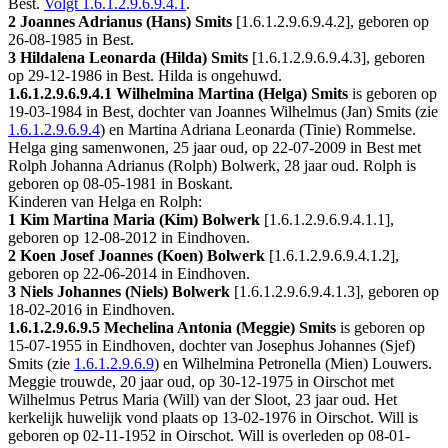
Best
.
Volgt
1.6.1.2.9.6.9.4.1
.
2 Joannes Adrianus (Hans) Smits
[
1.6.1.2.9.6.9.4.2
], geboren op
26-08-1985 in
Best
.
3 Hildalena Leonarda (Hilda) Smits
[
1.6.1.2.9.6.9.4.3
], geboren
op 29-12-1986 in
Best
. Hilda is ongehuwd.
1.6.1.2.9.6.9.4.1
Wilhelmina Martina (Helga) Smits
is geboren op
19-03-1984 in
Best
, dochter van Joannes Wilhelmus (Jan) Smits (zie
1.6.1.2.9.6.9.4
) en Martina Adriana Leonarda (Tinie) Rommelse.
Helga ging samenwonen, 25 jaar oud, op 22-07-2009 in
Best
met
Rolph Johanna Adrianus (Rolph) Bolwerk
, 28 jaar oud. Rolph is
geboren op 08-05-1981 in
Boskant
.
Kinderen van Helga en Rolph:
1 Kim Martina Maria (Kim) Bolwerk
[
1.6.1.2.9.6.9.4.1.1
],
geboren op 12-08-2012 in
Eindhoven
.
2 Koen Josef Joannes (Koen) Bolwerk
[
1.6.1.2.9.6.9.4.1.2
],
geboren op 22-06-2014 in
Eindhoven
.
3 Niels Johannes (Niels) Bolwerk
[
1.6.1.2.9.6.9.4.1.3
], geboren op
18-02-2016 in
Eindhoven
.
1.6.1.2.9.6.9.5
Mechelina Antonia (Meggie) Smits
is geboren op
15-07-1955 in
Eindhoven
, dochter van Josephus Johannes (Sjef)
Smits (zie
1.6.1.2.9.6.9
) en Wilhelmina Petronella (Mien) Louwers.
Meggie trouwde, 20 jaar oud, op 30-12-1975 in
Oirschot
met
Wilhelmus Petrus Maria (Will) van der Sloot
, 23 jaar oud. Het
kerkelijk huwelijk vond plaats op 13-02-1976 in
Oirschot
. Will is
geboren op 02-11-1952 in
Oirschot
. Will is overleden op 08-01-