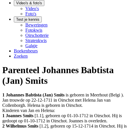
Video's & foto's
Video's
Foto's
Test je kennis
Beweringen
Fotokwis
Oirschotterie
Stratenkwis
Galgje
Boekenbeurs
Zoeken
Parenteel Johannes Babtista
(Jan) Smits
1
Johannes Babtista (Jan) Smits
is geboren in
Meerhout (Belgi )
.
Jan trouwde op 22-12-1711 in
Oirschot
met
Helena Jan van
Collenborgh
. Helena is geboren in
Oirschot
.
Kinderen van Jan en Helena:
1 Joannes Smits
[
1.1
], geboren op 01-10-1712 in
Oirschot
. Hij is
gedoopt op 01-10-1712 in
Oirschot
. Joannes is overleden.
2 Wilhelmus Smits
[
1.2
], geboren op 15-12-1714 in
Oirschot
. Hij is