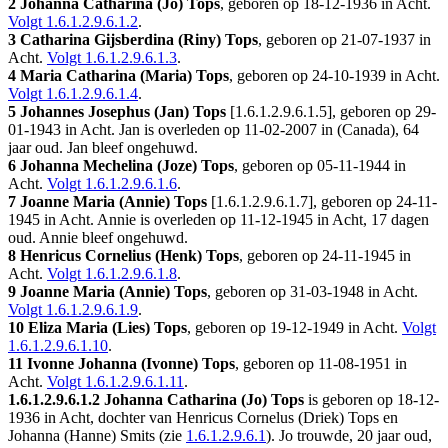
2 Johanna Catharina (Jo) Tops
, geboren op 18-12-1936 in
Acht
.
Volgt
1.6.1.2.9.6.1.2
.
3 Catharina Gijsberdina (Riny) Tops
, geboren op 21-07-1937 in
Acht
.
Volgt
1.6.1.2.9.6.1.3
.
4 Maria Catharina (Maria) Tops
, geboren op 24-10-1939 in
Acht
.
Volgt
1.6.1.2.9.6.1.4
.
5 Johannes Josephus (Jan) Tops
[
1.6.1.2.9.6.1.5
], geboren op 29-
01-1943 in
Acht
. Jan is overleden op 11-02-2007 in
(Canada)
, 64
jaar oud. Jan bleef ongehuwd.
6 Johanna Mechelina (Joze) Tops
, geboren op 05-11-1944 in
Acht
.
Volgt
1.6.1.2.9.6.1.6
.
7 Joanne Maria (Annie) Tops
[
1.6.1.2.9.6.1.7
], geboren op 24-11-
1945 in
Acht
. Annie is overleden op 11-12-1945 in
Acht
, 17 dagen
oud. Annie bleef ongehuwd.
8 Henricus Cornelius (Henk) Tops
, geboren op 24-11-1945 in
Acht
.
Volgt
1.6.1.2.9.6.1.8
.
9 Joanne Maria (Annie) Tops
, geboren op 31-03-1948 in
Acht
.
Volgt
1.6.1.2.9.6.1.9
.
10 Eliza Maria (Lies) Tops
, geboren op 19-12-1949 in
Acht
.
Volgt
1.6.1.2.9.6.1.10
.
11 Ivonne Johanna (Ivonne) Tops
, geboren op 11-08-1951 in
Acht
.
Volgt
1.6.1.2.9.6.1.11
.
1.6.1.2.9.6.1.2
Johanna Catharina (Jo) Tops
is geboren op 18-12-
1936 in
Acht
, dochter van Henricus Cornelus (Driek) Tops en
Johanna (Hanne) Smits (zie
1.6.1.2.9.6.1
). Jo trouwde, 20 jaar oud,