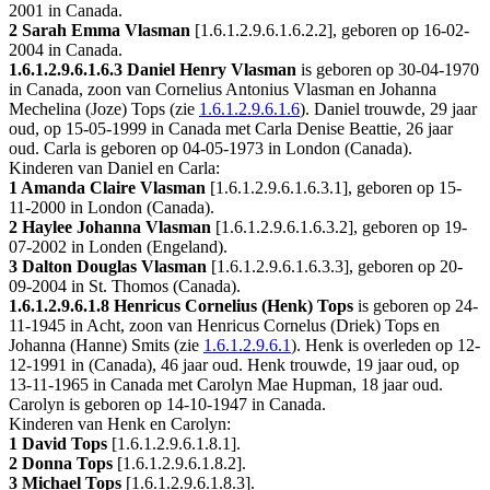
2001 in
Canada
.
2 Sarah Emma Vlasman
[
1.6.1.2.9.6.1.6.2.2
], geboren op 16-02-
2004 in
Canada
.
1.6.1.2.9.6.1.6.3
Daniel Henry Vlasman
is geboren op 30-04-1970
in
Canada
, zoon van Cornelius Antonius Vlasman en Johanna
Mechelina (Joze) Tops (zie
1.6.1.2.9.6.1.6
). Daniel trouwde, 29 jaar
oud, op 15-05-1999 in
Canada
met
Carla Denise Beattie
, 26 jaar
oud. Carla is geboren op 04-05-1973 in
London (Canada)
.
Kinderen van Daniel en Carla:
1 Amanda Claire Vlasman
[
1.6.1.2.9.6.1.6.3.1
], geboren op 15-
11-2000 in
London (Canada)
.
2 Haylee Johanna Vlasman
[
1.6.1.2.9.6.1.6.3.2
], geboren op 19-
07-2002 in
Londen (Engeland)
.
3 Dalton Douglas Vlasman
[
1.6.1.2.9.6.1.6.3.3
], geboren op 20-
09-2004 in
St. Thomos (Canada)
.
1.6.1.2.9.6.1.8
Henricus Cornelius (Henk) Tops
is geboren op 24-
11-1945 in
Acht
, zoon van Henricus Cornelus (Driek) Tops en
Johanna (Hanne) Smits (zie
1.6.1.2.9.6.1
). Henk is overleden op 12-
12-1991 in
(Canada)
, 46 jaar oud. Henk trouwde, 19 jaar oud, op
13-11-1965 in
Canada
met
Carolyn Mae Hupman
, 18 jaar oud.
Carolyn is geboren op 14-10-1947 in
Canada
.
Kinderen van Henk en Carolyn:
1 David Tops
[
1.6.1.2.9.6.1.8.1
].
2 Donna Tops
[
1.6.1.2.9.6.1.8.2
].
3 Michael Tops
[
1.6.1.2.9.6.1.8.3
].