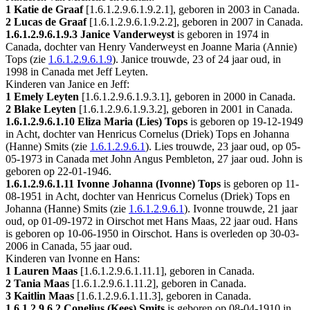
1 Katie de Graaf
[
1.6.1.2.9.6.1.9.2.1
], geboren in 2003 in
Canada
.
2 Lucas de Graaf
[
1.6.1.2.9.6.1.9.2.2
], geboren in 2007 in
Canada
.
1.6.1.2.9.6.1.9.3
Janice Vanderweyst
is geboren in 1974 in
Canada
, dochter van Henry Vanderweyst en Joanne Maria (Annie)
Tops (zie
1.6.1.2.9.6.1.9
). Janice trouwde, 23 of 24 jaar oud, in
1998 in
Canada
met
Jeff Leyten
.
Kinderen van Janice en Jeff:
1 Emely Leyten
[
1.6.1.2.9.6.1.9.3.1
], geboren in 2000 in
Canada
.
2 Blake Leyten
[
1.6.1.2.9.6.1.9.3.2
], geboren in 2001 in
Canada
.
1.6.1.2.9.6.1.10
Eliza Maria (Lies) Tops
is geboren op 19-12-1949
in
Acht
, dochter van Henricus Cornelus (Driek) Tops en Johanna
(Hanne) Smits (zie
1.6.1.2.9.6.1
). Lies trouwde, 23 jaar oud, op 05-
05-1973 in
Canada
met
John Angus Pembleton
, 27 jaar oud. John is
geboren op 22-01-1946.
1.6.1.2.9.6.1.11
Ivonne Johanna (Ivonne) Tops
is geboren op 11-
08-1951 in
Acht
, dochter van Henricus Cornelus (Driek) Tops en
Johanna (Hanne) Smits (zie
1.6.1.2.9.6.1
). Ivonne trouwde, 21 jaar
oud, op 01-09-1972 in
Oirschot
met
Hans Maas
, 22 jaar oud. Hans
is geboren op 10-06-1950 in
Oirschot
. Hans is overleden op 30-03-
2006 in
Canada
, 55 jaar oud.
Kinderen van Ivonne en Hans:
1 Lauren Maas
[
1.6.1.2.9.6.1.11.1
], geboren in
Canada
.
2 Tania Maas
[
1.6.1.2.9.6.1.11.2
], geboren in
Canada
.
3 Kaitlin Maas
[
1.6.1.2.9.6.1.11.3
], geboren in
Canada
.
1.6.1.2.9.6.2
Conelius (Kees) Smits
is geboren op 08-04-1910 in