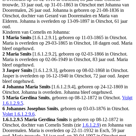
trouwde, 33 jaar oud, op 31-01-1863 in
Oirschot
met
Johanna van
Dooremalen
, 26 jaar oud. Johanna is geboren op 21-08-1836 in
Oirschot
, dochter van
Gerard van Dooremalen en
Maria van
Elderen. Johanna is overleden op 13-09-1897 in
Oirschot
, 61 jaar
oud.
Kinderen van Cornelis en Johanna:
1 Maria Smits
[
1.6.1.2.9.1
], geboren op 11-03-1865 in
Oirschot
.
Maria is overleden op 29-03-1865 in
Oirschot
, 18 dagen oud. Maria
bleef ongehuwd.
2 Maria Smits
[
1.6.1.2.9.2
], geboren op 02-03-1866 in
Oirschot
.
Maria is overleden op 02-06-1949 in
Oirschot
, 83 jaar oud. Maria
bleef ongehuwd.
3 Jasper Smits
[
1.6.1.2.9.3
], geboren op 08-02-1868 in
Oirschot
.
Jasper is overleden op 16-12-1940 in
Oirschot
, 72 jaar oud. Jasper
bleef ongehuwd.
4 Johanna Maria Smits
[
1.6.1.2.9.4
], geboren op 24-12-1869 in
Oirschot
. Johanna is overleden. Johanna bleef ongehuwd.
5 Maria Gerdina Smits
, geboren op 08-12-1872 in
Oirschot
.
Volgt
1.6.1.2.9.5
.
6 Johannes Josephus Smits
, geboren op 03-03-1876 in
Oirschot
.
Volgt
1.6.1.2.9.6
.
1.6.1.2.9.5
Maria Gerdina Smits
is geboren op 08-12-1872 in
Oirschot
, dochter van Cornelis Smits (zie
1.6.1.2.9
) en Johanna van
Dooremalen. Maria is overleden op 22-11-1932 in
Esch
, 59 jaar
oud. Maria trouwde, 34 jaar oud, op 30-04-1907 in
Oirschot
met