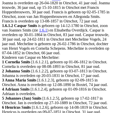
Joanna is overleden op 26-04-1820 in
Oirschot
, 41 jaar oud. Joanna
trouwde, 36 jaar oud, op 15-10-1815 in
Oirschot
met
Francis
Hoppenbrouwers
, 30 jaar oud. Francis is geboren op 02-05-1785 in
Oirschot
, zoon van
Jan Hoppenbrouwers en
Allegonda Smits.
Francis is overleden op 13-08-1857 in
Oirschot
, 72 jaar oud.
1.6.1.2
Caspar Smits
is geboren op 14-12-1780 in
Oirschot
, zoon
van Joannes Smits (zie
1.6.1
) en Elisabetha Overdijck. Caspar is
overleden op 30-01-1864 in
Oirschot
, 83 jaar oud. Caspar trouwde,
30 jaar oud, op 24-02-1811 in
Oirschot
met
Mecheline Vogels
, 24
jaar oud. Mecheline is geboren op 26-02-1786 in
Oirschot
, dochter
van
Henri Vogels en
Cornelia Schepens. Mecheline is overleden op
07-04-1852 in
Oirschot
, 66 jaar oud.
Kinderen van Caspar en Mecheline:
1 Cornelia Smits
[
1.6.1.2.1
], geboren op 01-06-1812 in
Oirschot
.
Cornelia is overleden op 08-08-1893 in
Oirschot
, 81 jaar oud.
2 Johanna Smits
[
1.6.1.2.2
], geboren op 03-07-1813 in
Oirschot
.
Johanna is overleden op 20-03-1831 in
Oirschot
, 17 jaar oud.
3 Anna Maria Smits
[
1.6.1.2.3
], geboren op 02-09-1815 in
Oirschot
. Anna is overleden op 12-08-1890 in
Boxtel
, 74 jaar oud.
4 Adriaan Smits
[
1.6.1.2.4
], geboren op 01-09-1816 in
Oirschot
.
Adriaan is overleden.
5 Johannes (Jan) Smits
[
1.6.1.2.5
], geboren op 17-02-1817 in
Oirschot
. Jan is overleden op 27-10-1889 in
Oirschot
, 72 jaar oud.
6 Henricus Smits
[
1.6.1.2.6
], geboren op 14-08-1819 in
Oirschot
.
Henricus is overleden op 09-07-1851 in
Oirschot
, 31 jaar oud.