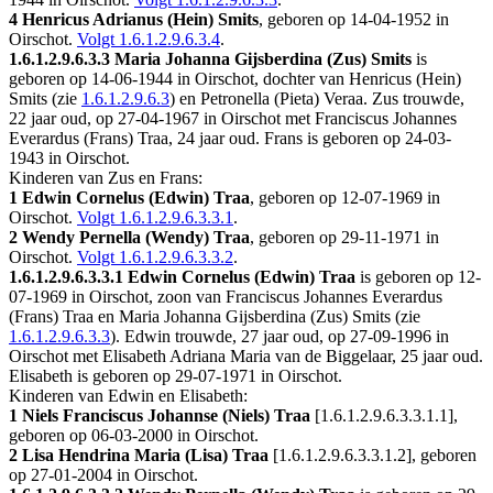
4 Henricus Adrianus (Hein) Smits
, geboren op 14-04-1952 in
Oirschot
.
Volgt
1.6.1.2.9.6.3.4
.
1.6.1.2.9.6.3.3
Maria Johanna Gijsberdina (Zus) Smits
is
geboren op 14-06-1944 in
Oirschot
, dochter van Henricus (Hein)
Smits (zie
1.6.1.2.9.6.3
) en Petronella (Pieta) Veraa. Zus trouwde,
22 jaar oud, op 27-04-1967 in
Oirschot
met
Franciscus Johannes
Everardus (Frans) Traa
, 24 jaar oud. Frans is geboren op 24-03-
1943 in
Oirschot
.
Kinderen van Zus en Frans:
1 Edwin Cornelus (Edwin) Traa
, geboren op 12-07-1969 in
Oirschot
.
Volgt
1.6.1.2.9.6.3.3.1
.
2 Wendy Pernella (Wendy) Traa
, geboren op 29-11-1971 in
Oirschot
.
Volgt
1.6.1.2.9.6.3.3.2
.
1.6.1.2.9.6.3.3.1
Edwin Cornelus (Edwin) Traa
is geboren op 12-
07-1969 in
Oirschot
, zoon van Franciscus Johannes Everardus
(Frans) Traa en Maria Johanna Gijsberdina (Zus) Smits (zie
1.6.1.2.9.6.3.3
). Edwin trouwde, 27 jaar oud, op 27-09-1996 in
Oirschot
met
Elisabeth Adriana Maria van de Biggelaar
, 25 jaar oud.
Elisabeth is geboren op 29-07-1971 in
Oirschot
.
Kinderen van Edwin en Elisabeth:
1 Niels Franciscus Johannse (Niels) Traa
[
1.6.1.2.9.6.3.3.1.1
],
geboren op 06-03-2000 in
Oirschot
.
2 Lisa Hendrina Maria (Lisa) Traa
[
1.6.1.2.9.6.3.3.1.2
], geboren
op 27-01-2004 in
Oirschot
.