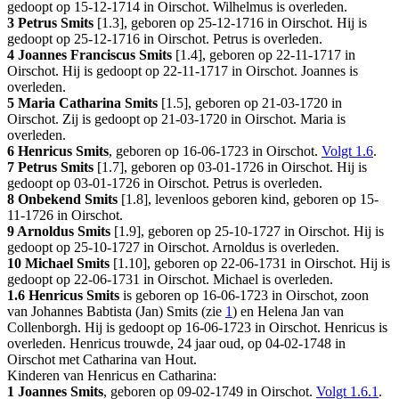
gedoopt op 15-12-1714 in
Oirschot
. Wilhelmus is overleden.
3 Petrus Smits
[
1.3
], geboren op 25-12-1716 in
Oirschot
. Hij is
gedoopt op 25-12-1716 in
Oirschot
. Petrus is overleden.
4 Joannes Franciscus Smits
[
1.4
], geboren op 22-11-1717 in
Oirschot
. Hij is gedoopt op 22-11-1717 in
Oirschot
. Joannes is
overleden.
5 Maria Catharina Smits
[
1.5
], geboren op 21-03-1720 in
Oirschot
. Zij is gedoopt op 21-03-1720 in
Oirschot
. Maria is
overleden.
6 Henricus Smits
, geboren op 16-06-1723 in
Oirschot
.
Volgt
1.6
.
7 Petrus Smits
[
1.7
], geboren op 03-01-1726 in
Oirschot
. Hij is
gedoopt op 03-01-1726 in
Oirschot
. Petrus is overleden.
8 Onbekend Smits
[
1.8
], levenloos geboren kind, geboren op 15-
11-1726 in
Oirschot
.
9 Arnoldus Smits
[
1.9
], geboren op 25-10-1727 in
Oirschot
. Hij is
gedoopt op 25-10-1727 in
Oirschot
. Arnoldus is overleden.
10 Michael Smits
[
1.10
], geboren op 22-06-1731 in
Oirschot
. Hij is
gedoopt op 22-06-1731 in
Oirschot
. Michael is overleden.
1.6
Henricus Smits
is geboren op 16-06-1723 in
Oirschot
, zoon
van Johannes Babtista (Jan) Smits (zie
1
) en Helena Jan van
Collenborgh. Hij is gedoopt op 16-06-1723 in
Oirschot
. Henricus is
overleden. Henricus trouwde, 24 jaar oud, op 04-02-1748 in
Oirschot
met
Catharina van Hout
.
Kinderen van Henricus en Catharina:
1 Joannes Smits
, geboren op 09-02-1749 in
Oirschot
.
Volgt
1.6.1
.