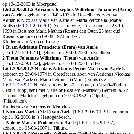
op 13-12-2003 in
Moergestel
.
1.6.1.2.9.6.9.1.2
Adrianus Jozephus Wilhelmus Johannes (Arno)
van Aarle
is geboren op 11-03-1973 in
Oostelbeers
, zoon van
Adrianus Nicolaas Maria van Aarle en Maria Petronella (Maria)
Smits (zie
1.6.1.2.9.6.9.1
). Arno trouwde, 25 jaar oud, op 23-10-
1998 in
Best
met
Maria Mathea (Rosan) den Otter
, 25 jaar oud.
Rosan is geboren op 09-08-1973 in
Best
.
Kinderen van Arno en Rosan:
1 Bram Adrianus Franciscus (Bram) van Aarle
[
1.6.1.2.9.6.9.1.2.1
], geboren op 20-09-2000 in
Eindhoven
.
2 Thom Johannes Wilhelmus (Thom) van Aarle
[
1.6.1.2.9.6.9.1.2.2
], geboren op 16-03-2003 in
Best
.
1.6.1.2.9.6.9.1.3
Nicolaas Adrianus Petrus Maria van Aarle
is
geboren op 29-04-1974 in
Oostelbeers
, zoon van Adrianus Nicolaas
Maria van Aarle en Maria Petronella (Maria) Smits (zie
1.6.1.2.9.6.9.1
). Nicolaas trouwde, 30 jaar oud, op 20-09-2004 in
Cebu (Filippijnen)
met
Marielor Rosalem (Marielor) Bercenilla
, 22
jaar oud. Marielor is geboren op 20-03-1982 in
Dipolog
(Filippijnen)
.
Kinderen van Nicolaas en Marielor:
1 Nicolaas Mario (Niek) van Aarle
[
1.6.1.2.9.6.9.1.3.1
], geboren
op 21-02-2006 in
’s-Hertogenbosch
.
2 Nolene Marian (Nolene) van Aarle
[
1.6.1.2.9.6.9.1.3.2
],
geboren op 05-03-2007 in
Tilburg
.
1.6.1.2.9.6.9.2
Petronella Wilhelmina (Nelly) Smits
is geboren op