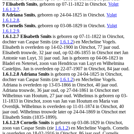
7 Elisabeth Smits
, geboren op 07-11-1822 in
Oirschot
.
Volgt
1.6.1.2.7
.
8 Adriana Smits
, geboren op 24-04-1825 in
Oirschot
.
Volgt
1.6.1.2.8
.
9 Cornelis Smits
, geboren op 03-08-1829 in
Oirschot
.
Volgt
1.6.1.2.9
.
1.6.1.2.7
Elisabeth Smits
is geboren op 07-11-1822 in
Oirschot
,
dochter van Caspar Smits (zie
1.6.1.2
) en Mecheline Vogels.
Elisabeth is overleden op 14-02-1900 in
Oirschot
, 77 jaar oud.
Elisabeth trouwde, 32 jaar oud, op 02-06-1855 in
Oirschot
met
Jan
Antonie van Luyt
, 31 jaar oud. Jan is geboren op 04-06-1823 in
Bladel en Netersel
, zoon van
Hendricus van Luyt en
Wilhelmina
Castelijns. Jan is overleden op 22-07-1907 in
Oirschot
, 84 jaar oud.
1.6.1.2.8
Adriana Smits
is geboren op 24-04-1825 in
Oirschot
,
dochter van Caspar Smits (zie
1.6.1.2
) en Mecheline Vogels.
Adriana is overleden op 13-03-1866 in
Oirschot
, 40 jaar oud.
Adriana trouwde, 36 jaar oud, op 27-04-1861 in
Oirschot
met
Wilhelmus van Houtum
, 27 jaar oud. Wilhelmus is geboren op 03-
11-1833 in
Oirschot
, zoon van
Jan van Houtum en
Maria van
Overdijk. Wilhelmus is overleden op 11-01-1874 in
Oirschot
, 40
jaar oud. Wilhelmus trouwde later op 24-04-1869 in
Oirschot
met
Elisabeth Smits (1835-1899).
1.6.1.2.9
Cornelis Smits
is geboren op 03-08-1829 in
Oirschot
,
zoon van Caspar Smits (zie
1.6.1.2
) en Mecheline Vogels. Cornelis
is overleden op 18-02-1916 in
Oirschot
, 86 jaar oud. Cornelis