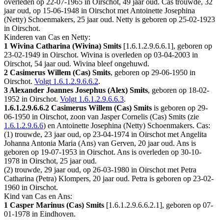
overleden op 22-07-1965 in
Oirschot
, 49 jaar oud. Cas trouwde, 32
jaar oud, op 15-06-1948 in
Oirschot
met
Antoinette Josephina
(Netty) Schoenmakers
, 25 jaar oud. Netty is geboren op 25-02-1923
in
Oirschot
.
Kinderen van Cas en Netty:
1 Wivina Catharina (Wivina) Smits
[
1.6.1.2.9.6.6.1
], geboren op
23-02-1949 in
Oirschot
. Wivina is overleden op 03-04-2003 in
Oirschot
, 54 jaar oud. Wivina bleef ongehuwd.
2 Casimerus Willem (Cas) Smits
, geboren op 29-06-1950 in
Oirschot
.
Volgt
1.6.1.2.9.6.6.2
.
3 Alexander Joannes Josephus (Alex) Smits
, geboren op 18-02-
1952 in
Oirschot
.
Volgt
1.6.1.2.9.6.6.3
.
1.6.1.2.9.6.6.2
Casimerus Willem (Cas) Smits
is geboren op 29-
06-1950 in
Oirschot
, zoon van Jasper Cornelis (Cas) Smits (zie
1.6.1.2.9.6.6
) en Antoinette Josephina (Netty) Schoenmakers. Cas:
(1) trouwde, 23 jaar oud, op 23-04-1974 in
Oirschot
met
Angelita
Johanna Antonia Maria (Ans) van Gerven
, 20 jaar oud. Ans is
geboren op 19-07-1953 in
Oirschot
. Ans is overleden op 30-10-
1978 in
Oirschot
, 25 jaar oud.
(2) trouwde, 29 jaar oud, op 26-03-1980 in
Oirschot
met
Petra
Catharina (Petra) Klompers
, 20 jaar oud. Petra is geboren op 23-02-
1960 in
Oirschot
.
Kind van Cas en Ans:
1 Casper Marinus (Cas) Smits
[
1.6.1.2.9.6.6.2.1
], geboren op 07-
01-1978 in
Eindhoven
.