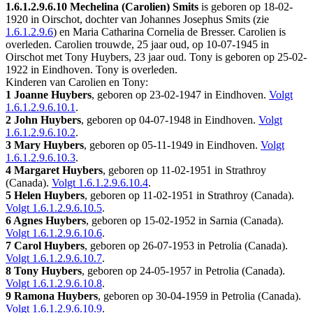
1.6.1.2.9.6.10
Mechelina (Carolien) Smits
is geboren op 18-02-
1920 in
Oirschot
, dochter van Johannes Josephus Smits (zie
1.6.1.2.9.6
) en Maria Catharina Cornelia de Bresser. Carolien is
overleden. Carolien trouwde, 25 jaar oud, op 10-07-1945 in
Oirschot
met
Tony Huybers
, 23 jaar oud. Tony is geboren op 25-02-
1922 in
Eindhoven
. Tony is overleden.
Kinderen van Carolien en Tony:
1 Joanne Huybers
, geboren op 23-02-1947 in
Eindhoven
.
Volgt
1.6.1.2.9.6.10.1
.
2 John Huybers
, geboren op 04-07-1948 in
Eindhoven
.
Volgt
1.6.1.2.9.6.10.2
.
3 Mary Huybers
, geboren op 05-11-1949 in
Eindhoven
.
Volgt
1.6.1.2.9.6.10.3
.
4 Margaret Huybers
, geboren op 11-02-1951 in
Strathroy
(Canada)
.
Volgt
1.6.1.2.9.6.10.4
.
5 Helen Huybers
, geboren op 11-02-1951 in
Strathroy (Canada)
.
Volgt
1.6.1.2.9.6.10.5
.
6 Agnes Huybers
, geboren op 15-02-1952 in
Sarnia (Canada)
.
Volgt
1.6.1.2.9.6.10.6
.
7 Carol Huybers
, geboren op 26-07-1953 in
Petrolia (Canada)
.
Volgt
1.6.1.2.9.6.10.7
.
8 Tony Huybers
, geboren op 24-05-1957 in
Petrolia (Canada)
.
Volgt
1.6.1.2.9.6.10.8
.
9 Ramona Huybers
, geboren op 30-04-1959 in
Petrolia (Canada)
.
Volgt
1.6.1.2.9.6.10.9
.