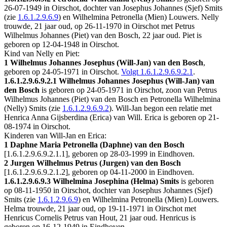
26-07-1949 in
Oirschot
, dochter van Josephus Johannes (Sjef) Smits
(zie
1.6.1.2.9.6.9
) en Wilhelmina Petronella (Mien) Louwers. Nelly
trouwde, 21 jaar oud, op 26-11-1970 in
Oirschot
met
Petrus
Wilhelmus Johannes (Piet) van den Bosch
, 22 jaar oud. Piet is
geboren op 12-04-1948 in
Oirschot
.
Kind van Nelly en Piet:
1 Wilhelmus Johannes Josephus (Will-Jan) van den Bosch
,
geboren op 24-05-1971 in
Oirschot
.
Volgt
1.6.1.2.9.6.9.2.1
.
1.6.1.2.9.6.9.2.1
Wilhelmus Johannes Josephus (Will-Jan) van
den Bosch
is geboren op 24-05-1971 in
Oirschot
, zoon van Petrus
Wilhelmus Johannes (Piet) van den Bosch en Petronella Wilhelmina
(Nelly) Smits (zie
1.6.1.2.9.6.9.2
). Will-Jan begon een relatie met
Henrica Anna Gijsberdina (Erica) van Will
. Erica is geboren op 21-
08-1974 in
Oirschot
.
Kinderen van Will-Jan en Erica:
1 Daphne Maria Petronella (Daphne) van den Bosch
[
1.6.1.2.9.6.9.2.1.1
], geboren op 28-03-1999 in
Eindhoven
.
2 Jurgen Wilhelmus Petrus (Jurgen) van den Bosch
[
1.6.1.2.9.6.9.2.1.2
], geboren op 04-11-2000 in
Eindhoven
.
1.6.1.2.9.6.9.3
Wilhelmina Josephina (Helma) Smits
is geboren
op 08-11-1950 in
Oirschot
, dochter van Josephus Johannes (Sjef)
Smits (zie
1.6.1.2.9.6.9
) en Wilhelmina Petronella (Mien) Louwers.
Helma trouwde, 21 jaar oud, op 19-11-1971 in
Oirschot
met
Henricus Cornelis Petrus van Hout
, 21 jaar oud. Henricus is
geboren op 16-12-1949 in
Eindhoven
.