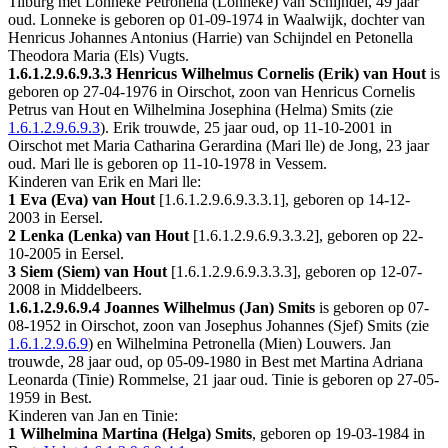
Tilburg
met
Lonneke Petronella (Lonneke) van Schijndel
, 49 jaar
oud. Lonneke is geboren op 01-09-1974 in
Waalwijk
, dochter van
Henricus Johannes Antonius (Harrie) van Schijndel en
Petonella
Theodora Maria (Els) Vugts.
1.6.1.2.9.6.9.3.3
Henricus Wilhelmus Cornelis (Erik) van Hout
is
geboren op 27-04-1976 in
Oirschot
, zoon van Henricus Cornelis
Petrus van Hout en Wilhelmina Josephina (Helma) Smits (zie
1.6.1.2.9.6.9.3
). Erik trouwde, 25 jaar oud, op 11-10-2001 in
Oirschot
met
Maria Catharina Gerardina (Mari lle) de Jong
, 23 jaar
oud. Mari lle is geboren op 11-10-1978 in
Vessem
.
Kinderen van Erik en Mari lle:
1 Eva (Eva) van Hout
[
1.6.1.2.9.6.9.3.3.1
], geboren op 14-12-
2003 in
Eersel
.
2 Lenka (Lenka) van Hout
[
1.6.1.2.9.6.9.3.3.2
], geboren op 22-
10-2005 in
Eersel
.
3 Siem (Siem) van Hout
[
1.6.1.2.9.6.9.3.3.3
], geboren op 12-07-
2008 in
Middelbeers
.
1.6.1.2.9.6.9.4
Joannes Wilhelmus (Jan) Smits
is geboren op 07-
08-1952 in
Oirschot
, zoon van Josephus Johannes (Sjef) Smits (zie
1.6.1.2.9.6.9
) en Wilhelmina Petronella (Mien) Louwers. Jan
trouwde, 28 jaar oud, op 05-09-1980 in
Best
met
Martina Adriana
Leonarda (Tinie) Rommelse
, 21 jaar oud. Tinie is geboren op 27-05-
1959 in
Best
.
Kinderen van Jan en Tinie:
1 Wilhelmina Martina (Helga) Smits
, geboren op 19-03-1984 in