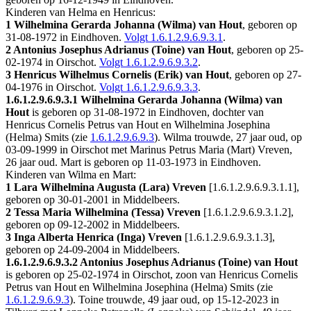
Kinderen van Helma en Henricus:
1 Wilhelmina Gerarda Johanna (Wilma) van Hout
, geboren op
31-08-1972 in
Eindhoven
.
Volgt
1.6.1.2.9.6.9.3.1
.
2 Antonius Josephus Adrianus (Toine) van Hout
, geboren op 25-
02-1974 in
Oirschot
.
Volgt
1.6.1.2.9.6.9.3.2
.
3 Henricus Wilhelmus Cornelis (Erik) van Hout
, geboren op 27-
04-1976 in
Oirschot
.
Volgt
1.6.1.2.9.6.9.3.3
.
1.6.1.2.9.6.9.3.1
Wilhelmina Gerarda Johanna (Wilma) van
Hout
is geboren op 31-08-1972 in
Eindhoven
, dochter van
Henricus Cornelis Petrus van Hout en Wilhelmina Josephina
(Helma) Smits (zie
1.6.1.2.9.6.9.3
). Wilma trouwde, 27 jaar oud, op
03-09-1999 in
Oirschot
met
Marinus Petrus Maria (Mart) Vreven
,
26 jaar oud. Mart is geboren op 11-03-1973 in
Eindhoven
.
Kinderen van Wilma en Mart:
1 Lara Wilhelmina Augusta (Lara) Vreven
[
1.6.1.2.9.6.9.3.1.1
],
geboren op 30-01-2001 in
Middelbeers
.
2 Tessa Maria Wilhelmina (Tessa) Vreven
[
1.6.1.2.9.6.9.3.1.2
],
geboren op 09-12-2002 in
Middelbeers
.
3 Inga Alberta Henrica (Inga) Vreven
[
1.6.1.2.9.6.9.3.1.3
],
geboren op 24-09-2004 in
Middelbeers
.
1.6.1.2.9.6.9.3.2
Antonius Josephus Adrianus (Toine) van Hout
is geboren op 25-02-1974 in
Oirschot
, zoon van Henricus Cornelis
Petrus van Hout en Wilhelmina Josephina (Helma) Smits (zie
1.6.1.2.9.6.9.3
). Toine trouwde, 49 jaar oud, op 15-12-2023 in