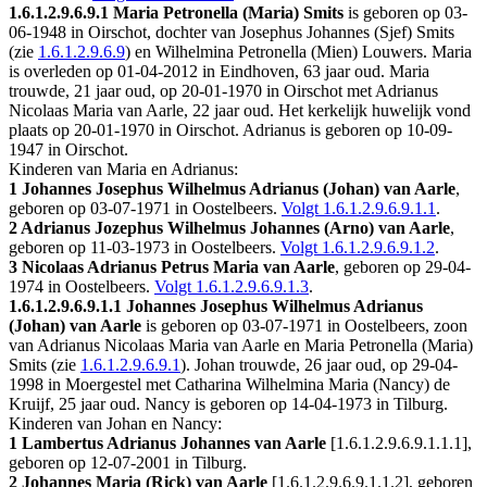
1.6.1.2.9.6.9.1
Maria Petronella (Maria) Smits
is geboren op 03-
06-1948 in
Oirschot
, dochter van Josephus Johannes (Sjef) Smits
(zie
1.6.1.2.9.6.9
) en Wilhelmina Petronella (Mien) Louwers. Maria
is overleden op 01-04-2012 in
Eindhoven
, 63 jaar oud. Maria
trouwde, 21 jaar oud, op 20-01-1970 in
Oirschot
met
Adrianus
Nicolaas Maria van Aarle
, 22 jaar oud. Het kerkelijk huwelijk vond
plaats op 20-01-1970 in
Oirschot
. Adrianus is geboren op 10-09-
1947 in
Oirschot
.
Kinderen van Maria en Adrianus:
1 Johannes Josephus Wilhelmus Adrianus (Johan) van Aarle
,
geboren op 03-07-1971 in
Oostelbeers
.
Volgt
1.6.1.2.9.6.9.1.1
.
2 Adrianus Jozephus Wilhelmus Johannes (Arno) van Aarle
,
geboren op 11-03-1973 in
Oostelbeers
.
Volgt
1.6.1.2.9.6.9.1.2
.
3 Nicolaas Adrianus Petrus Maria van Aarle
, geboren op 29-04-
1974 in
Oostelbeers
.
Volgt
1.6.1.2.9.6.9.1.3
.
1.6.1.2.9.6.9.1.1
Johannes Josephus Wilhelmus Adrianus
(Johan) van Aarle
is geboren op 03-07-1971 in
Oostelbeers
, zoon
van Adrianus Nicolaas Maria van Aarle en Maria Petronella (Maria)
Smits (zie
1.6.1.2.9.6.9.1
). Johan trouwde, 26 jaar oud, op 29-04-
1998 in
Moergestel
met
Catharina Wilhelmina Maria (Nancy) de
Kruijf
, 25 jaar oud. Nancy is geboren op 14-04-1973 in
Tilburg
.
Kinderen van Johan en Nancy:
1 Lambertus Adrianus Johannes van Aarle
[
1.6.1.2.9.6.9.1.1.1
],
geboren op 12-07-2001 in
Tilburg
.
2 Johannes Maria (Rick) van Aarle
[
1.6.1.2.9.6.9.1.1.2
], geboren