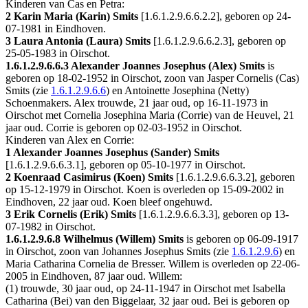
Kinderen van Cas en Petra:
2 Karin Maria (Karin) Smits
[
1.6.1.2.9.6.6.2.2
], geboren op 24-
07-1981 in
Eindhoven
.
3 Laura Antonia (Laura) Smits
[
1.6.1.2.9.6.6.2.3
], geboren op
25-05-1983 in
Oirschot
.
1.6.1.2.9.6.6.3
Alexander Joannes Josephus (Alex) Smits
is
geboren op 18-02-1952 in
Oirschot
, zoon van Jasper Cornelis (Cas)
Smits (zie
1.6.1.2.9.6.6
) en Antoinette Josephina (Netty)
Schoenmakers. Alex trouwde, 21 jaar oud, op 16-11-1973 in
Oirschot
met
Cornelia Josephina Maria (Corrie) van de Heuvel
, 21
jaar oud. Corrie is geboren op 02-03-1952 in
Oirschot
.
Kinderen van Alex en Corrie:
1 Alexander Joannes Josephus (Sander) Smits
[
1.6.1.2.9.6.6.3.1
], geboren op 05-10-1977 in
Oirschot
.
2 Koenraad Casimirus (Koen) Smits
[
1.6.1.2.9.6.6.3.2
], geboren
op 15-12-1979 in
Oirschot
. Koen is overleden op 15-09-2002 in
Eindhoven
, 22 jaar oud. Koen bleef ongehuwd.
3 Erik Cornelis (Erik) Smits
[
1.6.1.2.9.6.6.3.3
], geboren op 13-
07-1982 in
Oirschot
.
1.6.1.2.9.6.8
Wilhelmus (Willem) Smits
is geboren op 06-09-1917
in
Oirschot
, zoon van Johannes Josephus Smits (zie
1.6.1.2.9.6
) en
Maria Catharina Cornelia de Bresser. Willem is overleden op 22-06-
2005 in
Eindhoven
, 87 jaar oud. Willem:
(1) trouwde, 30 jaar oud, op 24-11-1947 in
Oirschot
met
Isabella
Catharina (Bei) van den Biggelaar
, 32 jaar oud. Bei is geboren op