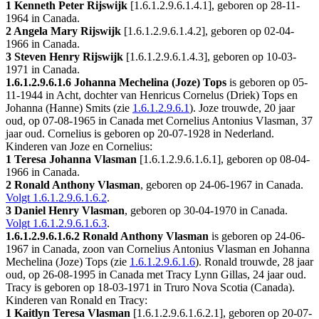
1 Kenneth Peter Rijswijk
[
1.6.1.2.9.6.1.4.1
], geboren op 28-11-
1964 in
Canada
.
2 Angela Mary Rijswijk
[
1.6.1.2.9.6.1.4.2
], geboren op 02-04-
1966 in
Canada
.
3 Steven Henry Rijswijk
[
1.6.1.2.9.6.1.4.3
], geboren op 10-03-
1971 in
Canada
.
1.6.1.2.9.6.1.6
Johanna Mechelina (Joze) Tops
is geboren op 05-
11-1944 in
Acht
, dochter van Henricus Cornelus (Driek) Tops en
Johanna (Hanne) Smits (zie
1.6.1.2.9.6.1
). Joze trouwde, 20 jaar
oud, op 07-08-1965 in
Canada
met
Cornelius Antonius Vlasman
, 37
jaar oud. Cornelius is geboren op 20-07-1928 in
Nederland
.
Kinderen van Joze en Cornelius:
1 Teresa Johanna Vlasman
[
1.6.1.2.9.6.1.6.1
], geboren op 08-04-
1966 in
Canada
.
2 Ronald Anthony Vlasman
, geboren op 24-06-1967 in
Canada
.
Volgt
1.6.1.2.9.6.1.6.2
.
3 Daniel Henry Vlasman
, geboren op 30-04-1970 in
Canada
.
Volgt
1.6.1.2.9.6.1.6.3
.
1.6.1.2.9.6.1.6.2
Ronald Anthony Vlasman
is geboren op 24-06-
1967 in
Canada
, zoon van Cornelius Antonius Vlasman en Johanna
Mechelina (Joze) Tops (zie
1.6.1.2.9.6.1.6
). Ronald trouwde, 28 jaar
oud, op 26-08-1995 in
Canada
met
Tracy Lynn Gillas
, 24 jaar oud.
Tracy is geboren op 18-03-1971 in
Truro Nova Scotia (Canada)
.
Kinderen van Ronald en Tracy:
1 Kaitlyn Teresa Vlasman
[
1.6.1.2.9.6.1.6.2.1
], geboren op 20-07-