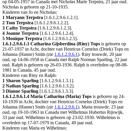
op 04-05-1957 in
Canada
met
Nicholas Marie Terpstra
, 21 jaar oud.
Nicholas is geboren op 21-10-1935.
Kinderen van Jo en Nicholas:
1 Maryann Terpstra
[
1.6.1.2.9.6.1.2.1
].
2 Tom Terpstra
[
1.6.1.2.9.6.1.2.2
].
3 Cathy Terpstra
[
1.6.1.2.9.6.1.2.3
].
4 Joanne Terpstra
[
1.6.1.2.9.6.1.2.4
].
5 Monique Terpstra
[
1.6.1.2.9.6.1.2.5
].
1.6.1.2.9.6.1.3
Catharina Gijsberdina (Riny) Tops
is geboren op
21-07-1937 in
Acht
, dochter van Henricus Cornelus (Driek) Tops en
Johanna (Hanne) Smits (zie
1.6.1.2.9.6.1
). Riny trouwde, 20 jaar
oud, op 14-06-1958 in
Canada
met
Ralph Norman Sparling
, 22 jaar
oud. Ralph is geboren op 26-03-1936. Ralph is overleden op 08-08-
1981 in
Canada
, 45 jaar oud.
Kinderen van Riny en Ralph:
1 Sharon Sparling
[
1.6.1.2.9.6.1.3.1
].
2 Nathan Sparling
[
1.6.1.2.9.6.1.3.2
].
3 Dianne Sparling
[
1.6.1.2.9.6.1.3.3
].
1.6.1.2.9.6.1.4
Maria Catharina (Maria) Tops
is geboren op 24-
10-1939 in
Acht
, dochter van Henricus Cornelus (Driek) Tops en
Johanna (Hanne) Smits (zie
1.6.1.2.9.6.1
). Maria trouwde, 23 jaar
oud, op 19-10-1963 in
Canada
met
Wilhelmus Hubertus Rijswijk
,
33 jaar oud. Wilhelmus is geboren op 23-02-1930. Wilhelmus is
overleden op 17-07-1979 in
Canada
, 49 jaar oud.
Kinderen van Maria en Wilhelmus: