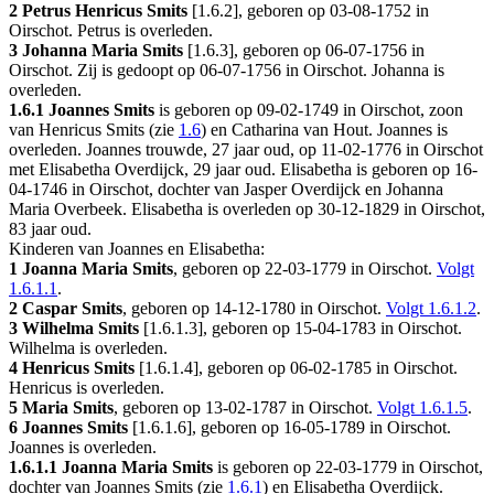
2 Petrus Henricus Smits
[
1.6.2
], geboren op 03-08-1752 in
Oirschot
. Petrus is overleden.
3 Johanna Maria Smits
[
1.6.3
], geboren op 06-07-1756 in
Oirschot
. Zij is gedoopt op 06-07-1756 in
Oirschot
. Johanna is
overleden.
1.6.1
Joannes Smits
is geboren op 09-02-1749 in
Oirschot
, zoon
van Henricus Smits (zie
1.6
) en Catharina van Hout. Joannes is
overleden. Joannes trouwde, 27 jaar oud, op 11-02-1776 in
Oirschot
met
Elisabetha Overdijck
, 29 jaar oud. Elisabetha is geboren op 16-
04-1746 in
Oirschot
, dochter van
Jasper Overdijck en
Johanna
Maria Overbeek. Elisabetha is overleden op 30-12-1829 in
Oirschot
,
83 jaar oud.
Kinderen van Joannes en Elisabetha:
1 Joanna Maria Smits
, geboren op 22-03-1779 in
Oirschot
.
Volgt
1.6.1.1
.
2 Caspar Smits
, geboren op 14-12-1780 in
Oirschot
.
Volgt
1.6.1.2
.
3 Wilhelma Smits
[
1.6.1.3
], geboren op 15-04-1783 in
Oirschot
.
Wilhelma is overleden.
4 Henricus Smits
[
1.6.1.4
], geboren op 06-02-1785 in
Oirschot
.
Henricus is overleden.
5 Maria Smits
, geboren op 13-02-1787 in
Oirschot
.
Volgt
1.6.1.5
.
6 Joannes Smits
[
1.6.1.6
], geboren op 16-05-1789 in
Oirschot
.
Joannes is overleden.
1.6.1.1
Joanna Maria Smits
is geboren op 22-03-1779 in
Oirschot
,
dochter van Joannes Smits (zie
1.6.1
) en Elisabetha Overdijck.