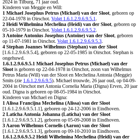
2024 in
Tilburg
, 71 jaar oud.
Kinderen van Meggie en Will:
1 Michael Josephus Petrus (Michael) van der Sloot
, geboren op
22-04-1978 in
Oirschot
.
Volgt
1.6.1.2.9.6.9.5.1
.
2 Heidi Wilhelmina Mechelina (Heidi) van der Sloot
, geboren op
05-10-1979 in
Oirschot
.
Volgt
1.6.1.2.9.6.9.5.2
.
3 Antoine Antonius Josephus (Antoine) van der Sloot
, geboren
op 11-07-1981 in
Oirschot
.
Volgt
1.6.1.2.9.6.9.5.3
.
4 Stephan Joannes Wilhelmus (Stephan) van der Sloot
[
1.6.1.2.9.6.9.5.4
], geboren op 22-05-1985 in
Oirschot
. Stephan is
ongehuwd.
1.6.1.2.9.6.9.5.1
Michael Josephus Petrus (Michael) van der
Sloot
is geboren op 22-04-1978 in
Oirschot
, zoon van Wilhelmus
Petrus Maria (Will) van der Sloot en Mechelina Antonia (Meggie)
Smits (zie
1.6.1.2.9.6.9.5
). Michael trouwde, 26 jaar oud, op 04-09-
2004 in
Oirschot
met
Antonia Cornelia Maria (Digna) Erven
, 20 jaar
oud. Digna is geboren op 08-05-1984 in
Oirschot
.
Kinderen van Michael en Digna:
1 Alissa Francijna Mechelina (Alissa) van der Sloot
[
1.6.1.2.9.6.9.5.1.1
], geboren op 24-12-2006 in
Eindhoven
.
2 Laticha Antonia Johanna (Laticha) van der Sloot
[
1.6.1.2.9.6.9.5.1.2
], geboren op 05-09-2008 in
Eindhoven
.
3 Aaron Wilhelmus Cornelis (Aaron) van der Sloot
[
1.6.1.2.9.6.9.5.1.3
], geboren op 09-10-2010 in
Eindhoven
.
1.6.1.2.9.6.9.5.2
Heidi Wilhelmina Mechelina (Heidi) van der