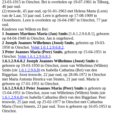
23-03-1915 in
Oirschot
. Bei is overleden op 19-07-1961 in
Tilburg
,
46 jaar oud.
(2) trouwde, 45 jaar oud, op 01-01-1963 met
Helena Maria (Leen)
van de Laar
, 53 jaar oud. Leen is geboren op 17-08-1909 in
Oostelbeers
. Leen is overleden op 16-04-1987 in
Oirschot
, 77 jaar
oud.
Kinderen van Willem en Bei:
1 Joannes Martinus Maria (Jan) Smits
[
1.6.1.2.9.6.8.1
], geboren
op 04-04-1949 in
Oirschot
. Jan is ongehuwd.
2 Joseph Joannes Wilhelmus (Joost) Smits
, geboren op 19-03-
1950 in
Oirschot
.
Volgt
1.6.1.2.9.6.8.2
.
3 Peter Joannes Maria (Peer) Smits
, geboren op 15-04-1951 in
Oirschot
.
Volgt
1.6.1.2.9.6.8.3
.
1.6.1.2.9.6.8.2
Joseph Joannes Wilhelmus (Joost) Smits
is
geboren op 19-03-1950 in
Oirschot
, zoon van Wilhelmus (Willem)
Smits (zie
1.6.1.2.9.6.8
) en Isabella Catharina (Bei) van den
Biggelaar. Joost trouwde, 22 jaar oud, op 28-06-1972 in
Oirschot
met
Maria Antonia Henrica van Straten
, 21 jaar oud. Maria is
geboren op 17-01-1951 in
Oirschot
.
1.6.1.2.9.6.8.3
Peter Joannes Maria (Peer) Smits
is geboren op
15-04-1951 in
Oirschot
, zoon van Wilhelmus (Willem) Smits (zie
1.6.1.2.9.6.8
) en Isabella Catharina (Bei) van den Biggelaar. Peer
trouwde, 25 jaar oud, op 25-02-1977 in
Oirschot
met
Catharina
Maria (Toos) Smeets
, 23 jaar oud. Toos is geboren op 16-05-1953 in
Oirschot
.