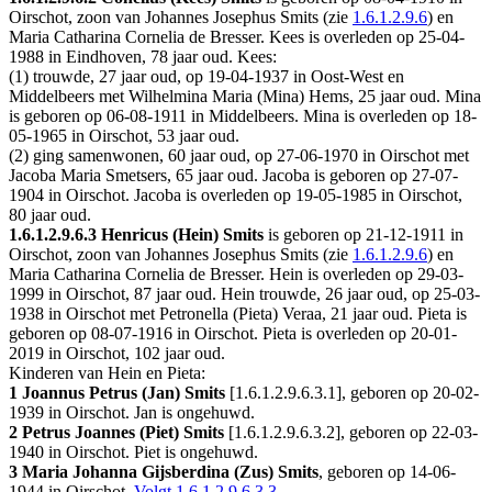
Oirschot
, zoon van Johannes Josephus Smits (zie
1.6.1.2.9.6
) en
Maria Catharina Cornelia de Bresser. Kees is overleden op 25-04-
1988 in
Eindhoven
, 78 jaar oud. Kees:
(1) trouwde, 27 jaar oud, op 19-04-1937 in
Oost-West en
Middelbeers
met
Wilhelmina Maria (Mina) Hems
, 25 jaar oud. Mina
is geboren op 06-08-1911 in
Middelbeers
. Mina is overleden op 18-
05-1965 in
Oirschot
, 53 jaar oud.
(2) ging samenwonen, 60 jaar oud, op 27-06-1970 in
Oirschot
met
Jacoba Maria Smetsers
, 65 jaar oud. Jacoba is geboren op 27-07-
1904 in
Oirschot
. Jacoba is overleden op 19-05-1985 in
Oirschot
,
80 jaar oud.
1.6.1.2.9.6.3
Henricus (Hein) Smits
is geboren op 21-12-1911 in
Oirschot
, zoon van Johannes Josephus Smits (zie
1.6.1.2.9.6
) en
Maria Catharina Cornelia de Bresser. Hein is overleden op 29-03-
1999 in
Oirschot
, 87 jaar oud. Hein trouwde, 26 jaar oud, op 25-03-
1938 in
Oirschot
met
Petronella (Pieta) Veraa
, 21 jaar oud. Pieta is
geboren op 08-07-1916 in
Oirschot
. Pieta is overleden op 20-01-
2019 in
Oirschot
, 102 jaar oud.
Kinderen van Hein en Pieta:
1 Joannus Petrus (Jan) Smits
[
1.6.1.2.9.6.3.1
], geboren op 20-02-
1939 in
Oirschot
. Jan is ongehuwd.
2 Petrus Joannes (Piet) Smits
[
1.6.1.2.9.6.3.2
], geboren op 22-03-
1940 in
Oirschot
. Piet is ongehuwd.
3 Maria Johanna Gijsberdina (Zus) Smits
, geboren op 14-06-
1944 in
Oirschot
.
Volgt
1.6.1.2.9.6.3.3
.