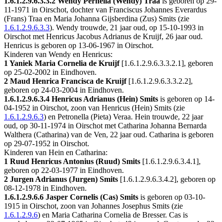
1.6.1.2.9.6.3.3.2
Wendy Pernella (Wendy) Traa
is geboren op 29-
11-1971 in
Oirschot
, dochter van Franciscus Johannes Everardus
(Frans) Traa en Maria Johanna Gijsberdina (Zus) Smits (zie
1.6.1.2.9.6.3.3
). Wendy trouwde, 21 jaar oud, op 15-10-1993 in
Oirschot
met
Henricus Jacobus Adrianus de Kruijf
, 26 jaar oud.
Henricus is geboren op 13-06-1967 in
Oirschot
.
Kinderen van Wendy en Henricus:
1 Yaniek Maria Cornelia de Kruijf
[
1.6.1.2.9.6.3.3.2.1
], geboren
op 25-02-2002 in
Eindhoven
.
2 Maud Henrica Francisca de Kruijf
[
1.6.1.2.9.6.3.3.2.2
],
geboren op 24-03-2004 in
Eindhoven
.
1.6.1.2.9.6.3.4
Henricus Adrianus (Hein) Smits
is geboren op 14-
04-1952 in
Oirschot
, zoon van Henricus (Hein) Smits (zie
1.6.1.2.9.6.3
) en Petronella (Pieta) Veraa. Hein trouwde, 22 jaar
oud, op 30-11-1974 in
Oirschot
met
Catharina Johanna Bernarda
Walthera (Catharina) van de Ven
, 22 jaar oud. Catharina is geboren
op 29-07-1952 in
Oirschot
.
Kinderen van Hein en Catharina:
1 Ruud Henricus Antonius (Ruud) Smits
[
1.6.1.2.9.6.3.4.1
],
geboren op 22-03-1977 in
Eindhoven
.
2 Jurgen Adrianus (Jurgen) Smits
[
1.6.1.2.9.6.3.4.2
], geboren op
08-12-1978 in
Eindhoven
.
1.6.1.2.9.6.6
Jasper Cornelis (Cas) Smits
is geboren op 03-10-
1915 in
Oirschot
, zoon van Johannes Josephus Smits (zie
1.6.1.2.9.6
) en Maria Catharina Cornelia de Bresser. Cas is