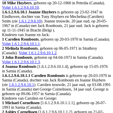
10 Mike Huybers
, geboren op 20-12-1960 in
Petrolia (Canada)
.
Volgt
1.6.1.2.9.6.10.10
.
1.6.1.2.9.6.10.1
Joanne Huybers
is geboren op 23-02-1947 in
Eindhoven
, dochter van Tony Huybers en Mechelina (Carolien)
Smits (zie
1.6.1.2.9.6.10
). Joanne trouwde, 20 jaar oud, op 20-05-
1967 in
(Canada)
met
Jack Rombouts
, 21 jaar oud. Jack is geboren
op 11-11-1945 in
Bracht (Belgi )
.
Kinderen van Joanne en Jack:
1 Carolien Rombouts
, geboren op 20-03-1970 in
Sarnia (Canada)
.
Volgt
1.6.1.2.9.6.10.1.1
.
2 Melinda Rombouts
, geboren op 06-05-1971 in
Strathroy
(Canada)
.
Volgt
1.6.1.2.9.6.10.1.2
.
3 John Rombouts
, geboren op 04-04-1973 in
Sarnia (Canada)
.
Volgt
1.6.1.2.9.6.10.1.3
.
4 Joanna Rombouts
[
1.6.1.2.9.6.10.1.4
], geboren op 15-05-1976
in
Sarnia (Canada)
.
1.6.1.2.9.6.10.1.1
Carolien Rombouts
is geboren op 20-03-1970 in
Sarnia (Canada)
, dochter van Jack Rombouts en Joanne Huybers
(zie
1.6.1.2.9.6.10.1
). Carolien trouwde, 21 jaar oud, op 03-08-1991
in
Sarnia (Canada)
met
George Cornelissen
, 34 jaar oud. George is
geboren op 09-06-1957 in
Sarnia (Canada)
.
Kinderen van Carolien en George:
1 Michael Cornelissen
[
1.6.1.2.9.6.10.1.1.1
], geboren op 26-07-
1993 in
Sarnia (Canada)
.
2 Ashley Cornelissen
[
1.6.1.2.9.6.10.1.1.2
], geboren op 21-02-