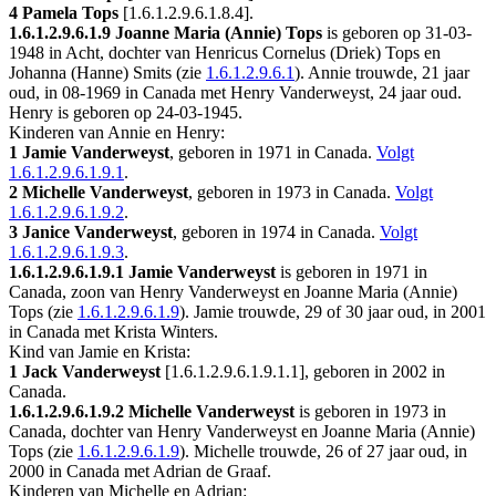
4 Pamela Tops
[
1.6.1.2.9.6.1.8.4
].
1.6.1.2.9.6.1.9
Joanne Maria (Annie) Tops
is geboren op 31-03-
1948 in
Acht
, dochter van Henricus Cornelus (Driek) Tops en
Johanna (Hanne) Smits (zie
1.6.1.2.9.6.1
). Annie trouwde, 21 jaar
oud, in 08-1969 in
Canada
met
Henry Vanderweyst
, 24 jaar oud.
Henry is geboren op 24-03-1945.
Kinderen van Annie en Henry:
1 Jamie Vanderweyst
, geboren in 1971 in
Canada
.
Volgt
1.6.1.2.9.6.1.9.1
.
2 Michelle Vanderweyst
, geboren in 1973 in
Canada
.
Volgt
1.6.1.2.9.6.1.9.2
.
3 Janice Vanderweyst
, geboren in 1974 in
Canada
.
Volgt
1.6.1.2.9.6.1.9.3
.
1.6.1.2.9.6.1.9.1
Jamie Vanderweyst
is geboren in 1971 in
Canada
, zoon van Henry Vanderweyst en Joanne Maria (Annie)
Tops (zie
1.6.1.2.9.6.1.9
). Jamie trouwde, 29 of 30 jaar oud, in 2001
in
Canada
met
Krista Winters
.
Kind van Jamie en Krista:
1 Jack Vanderweyst
[
1.6.1.2.9.6.1.9.1.1
], geboren in 2002 in
Canada
.
1.6.1.2.9.6.1.9.2
Michelle Vanderweyst
is geboren in 1973 in
Canada
, dochter van Henry Vanderweyst en Joanne Maria (Annie)
Tops (zie
1.6.1.2.9.6.1.9
). Michelle trouwde, 26 of 27 jaar oud, in
2000 in
Canada
met
Adrian de Graaf
.
Kinderen van Michelle en Adrian: