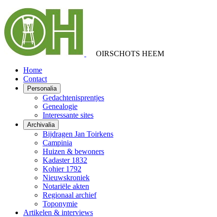
OIRSCHOTS HEEM
Home
Contact
Personalia
Gedachtenisprentjes
Genealogie
Interessante sites
Archivalia
Bijdragen Jan Toirkens
Campinia
Huizen & bewoners
Kadaster 1832
Kohier 1792
Nieuwskroniek
Notariële akten
Regionaal archief
Toponymie
Artikelen & interviews