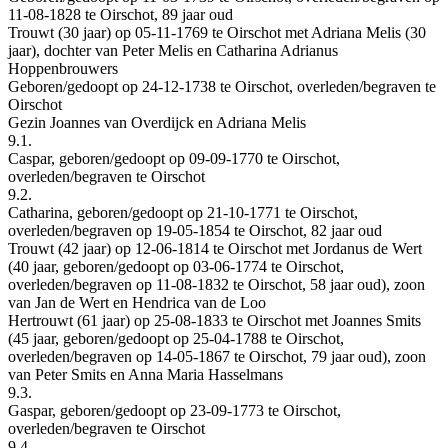
11-08-1828 te Oirschot, 89 jaar oud
Trouwt (30 jaar) op 05-11-1769 te Oirschot met Adriana Melis (30
jaar), dochter van Peter Melis en Catharina Adrianus
Hoppenbrouwers
Geboren/gedoopt op 24-12-1738 te Oirschot, overleden/begraven te
Oirschot
Gezin Joannes van Overdijck en Adriana Melis
9.1.
Caspar, geboren/gedoopt op 09-09-1770 te Oirschot,
overleden/begraven te Oirschot
9.2.
Catharina, geboren/gedoopt op 21-10-1771 te Oirschot,
overleden/begraven op 19-05-1854 te Oirschot, 82 jaar oud
Trouwt (42 jaar) op 12-06-1814 te Oirschot met Jordanus de Wert
(40 jaar, geboren/gedoopt op 03-06-1774 te Oirschot,
overleden/begraven op 11-08-1832 te Oirschot, 58 jaar oud), zoon
van Jan de Wert en Hendrica van de Loo
Hertrouwt (61 jaar) op 25-08-1833 te Oirschot met Joannes Smits
(45 jaar, geboren/gedoopt op 25-04-1788 te Oirschot,
overleden/begraven op 14-05-1867 te Oirschot, 79 jaar oud), zoon
van Peter Smits en Anna Maria Hasselmans
9.3.
Gaspar, geboren/gedoopt op 23-09-1773 te Oirschot,
overleden/begraven te Oirschot
9.4.