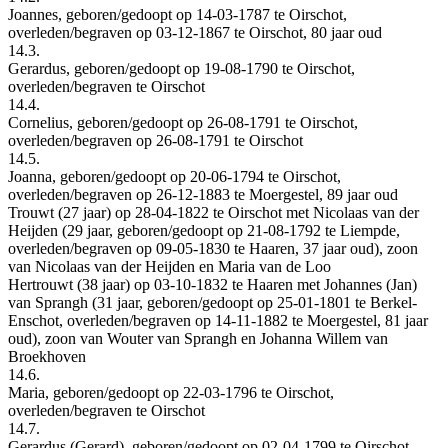
Joannes, geboren/gedoopt op 14-03-1787 te Oirschot,
overleden/begraven op 03-12-1867 te Oirschot, 80 jaar oud
14.3.
Gerardus, geboren/gedoopt op 19-08-1790 te Oirschot,
overleden/begraven te Oirschot
14.4.
Cornelius, geboren/gedoopt op 26-08-1791 te Oirschot,
overleden/begraven op 26-08-1791 te Oirschot
14.5.
Joanna, geboren/gedoopt op 20-06-1794 te Oirschot,
overleden/begraven op 26-12-1883 te Moergestel, 89 jaar oud
Trouwt (27 jaar) op 28-04-1822 te Oirschot met Nicolaas van der
Heijden (29 jaar, geboren/gedoopt op 21-08-1792 te Liempde,
overleden/begraven op 09-05-1830 te Haaren, 37 jaar oud), zoon
van Nicolaas van der Heijden en Maria van de Loo
Hertrouwt (38 jaar) op 03-10-1832 te Haaren met Johannes (Jan)
van Sprangh (31 jaar, geboren/gedoopt op 25-01-1801 te Berkel-
Enschot, overleden/begraven op 14-11-1882 te Moergestel, 81 jaar
oud), zoon van Wouter van Sprangh en Johanna Willem van
Broekhoven
14.6.
Maria, geboren/gedoopt op 22-03-1796 te Oirschot,
overleden/begraven te Oirschot
14.7.
Gerardus (Gerard), geboren/gedoopt op 02-04-1799 te Oirschot,