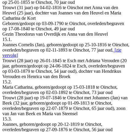
op 25-01-1855 te Oirschot, 70 jaar oud
Trouwt (31 jaar) op 04-02-1816 te Oirschot met Anna van den
Heuvel (25 jaar), dochter van Joannes van den Heuvel en Maria
Catharina de Kort
Geboren/gedoopt op 03-09-1790 te Oirschot, overleden/begraven
op 17-08-1840 te Oirschot, 49 jaar oud
Gezin Theodorus van Overdijk en Anna van den Heuvel
15.1.
Joannes Cornelis (Jan), geboren/gedoopt op 25-10-1816 te Oirschot,
overleden/begraven op 02-11-1893 te Oirschot, 77 jaar oud
, [zie
vervolg]
Trouwt (28 jaar) op 26-01-1845 te Esch met Adriana Verouden (20
jaar, geboren/gedoopt op 24-06-1824 te Esch, overleden/begraven
op 03-03-1879 te Oirschot, 54 jaar oud), dochter van Hendrikus
Verouden en Henrica van den Broek
15.2.
Maria Catharina, geboren/gedoopt op 15-03-1818 te Oirschot,
overleden/begraven op 02-03-1892 te Oirschot, 73 jaar oud
Trouwt (28 jaar) op 19-07-1846 te Oirschot met Johannes (Jan) van
Beek (32 jaar, geboren/gedoopt op 01-09-1813 te Oirschot,
overleden/begraven op 22-07-1879 te Oirschot, 65 jaar oud), zoon
van Jan van Beek en Maria van Steensel
15.3.
Joannes, geboren/gedoopt op 20-12-1819 te Oirschot,
overleden/begraven op 27-09-1876 te Oirschot, 56 jaar oud