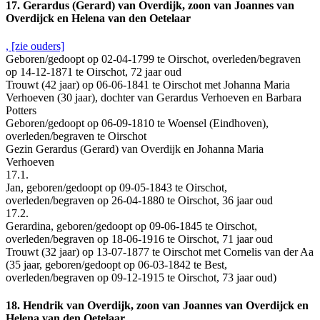
17. Gerardus (Gerard) van Overdijk, zoon van Joannes van
Overdijck en Helena van den Oetelaar
, [zie ouders]
Geboren/gedoopt op 02-04-1799 te Oirschot, overleden/begraven
op 14-12-1871 te Oirschot, 72 jaar oud
Trouwt (42 jaar) op 06-06-1841 te Oirschot met Johanna Maria
Verhoeven (30 jaar), dochter van Gerardus Verhoeven en Barbara
Potters
Geboren/gedoopt op 06-09-1810 te Woensel (Eindhoven),
overleden/begraven te Oirschot
Gezin Gerardus (Gerard) van Overdijk en Johanna Maria
Verhoeven
17.1.
Jan, geboren/gedoopt op 09-05-1843 te Oirschot,
overleden/begraven op 26-04-1880 te Oirschot, 36 jaar oud
17.2.
Gerardina, geboren/gedoopt op 09-06-1845 te Oirschot,
overleden/begraven op 18-06-1916 te Oirschot, 71 jaar oud
Trouwt (32 jaar) op 13-07-1877 te Oirschot met Cornelis van der Aa
(35 jaar, geboren/gedoopt op 06-03-1842 te Best,
overleden/begraven op 09-12-1915 te Oirschot, 73 jaar oud)
18. Hendrik van Overdijk, zoon van Joannes van Overdijck en
Helena van den Oetelaar