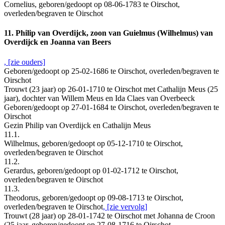
Cornelius, geboren/gedoopt op 08-06-1783 te Oirschot,
overleden/begraven te Oirschot
11. Philip van Overdijck, zoon van Guielmus (Wilhelmus) van
Overdijck en Joanna van Beers
, [zie ouders]
Geboren/gedoopt op 25-02-1686 te Oirschot, overleden/begraven te
Oirschot
Trouwt (23 jaar) op 26-01-1710 te Oirschot met Cathalijn Meus (25
jaar), dochter van Willem Meus en Ida Claes van Overbeeck
Geboren/gedoopt op 27-01-1684 te Oirschot, overleden/begraven te
Oirschot
Gezin Philip van Overdijck en Cathalijn Meus
11.1.
Wilhelmus, geboren/gedoopt op 05-12-1710 te Oirschot,
overleden/begraven te Oirschot
11.2.
Gerardus, geboren/gedoopt op 01-02-1712 te Oirschot,
overleden/begraven te Oirschot
11.3.
Theodorus, geboren/gedoopt op 09-08-1713 te Oirschot,
overleden/begraven te Oirschot
, [zie vervolg]
Trouwt (28 jaar) op 28-01-1742 te Oirschot met Johanna de Croon
(25 jaar, geboren/gedoopt op 27-08-1716 te Oirschot,