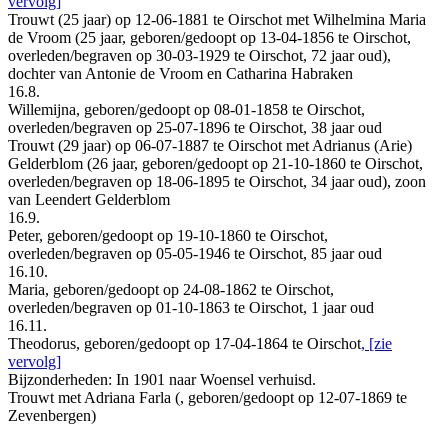
vervolg]
Trouwt (25 jaar) op 12-06-1881 te Oirschot met Wilhelmina Maria
de Vroom (25 jaar, geboren/gedoopt op 13-04-1856 te Oirschot,
overleden/begraven op 30-03-1929 te Oirschot, 72 jaar oud),
dochter van Antonie de Vroom en Catharina Habraken
16.8.
Willemijna, geboren/gedoopt op 08-01-1858 te Oirschot,
overleden/begraven op 25-07-1896 te Oirschot, 38 jaar oud
Trouwt (29 jaar) op 06-07-1887 te Oirschot met Adrianus (Arie)
Gelderblom (26 jaar, geboren/gedoopt op 21-10-1860 te Oirschot,
overleden/begraven op 18-06-1895 te Oirschot, 34 jaar oud), zoon
van Leendert Gelderblom
16.9.
Peter, geboren/gedoopt op 19-10-1860 te Oirschot,
overleden/begraven op 05-05-1946 te Oirschot, 85 jaar oud
16.10.
Maria, geboren/gedoopt op 24-08-1862 te Oirschot,
overleden/begraven op 01-10-1863 te Oirschot, 1 jaar oud
16.11.
Theodorus, geboren/gedoopt op 17-04-1864 te Oirschot
, [zie
vervolg]
Bijzonderheden: In 1901 naar Woensel verhuisd.
Trouwt met Adriana Farla (, geboren/gedoopt op 12-07-1869 te
Zevenbergen)