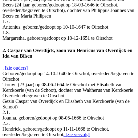
Beers (24 jaar, geboren/gedoopt op 18-03-1646 te Oirschot,
overleden/begraven te Oirschot), dochter van Philippus Joannes van
Beers en Maria Philipsen
1.7.
Antonius, geboren/gedoopt op 10-10-1647 te Oirschot
1.8.
Margaretha, geboren/gedoopt op 10-12-1651 te Oirschot
2. Caspar van Overdijck, zoon van Henricus van Overdijck en
Ida van Bilsen
, [zie ouders]
Geboren/gedoopt op 14-10-1640 te Oirschot, overleden/begraven te
Oirschot
Trouwt (23 jaar) op 08-06-1664 te Oirschot met Elisabeth van
Kerckoerle (van de Schoot), dochter van Waltherus van Kerckoerle
Overleden/begraven te Oirschot
Gezin Caspar van Overdijck en Elisabeth van Kerckoerle (van de
Schoot)
2.1.
Joanna, geboren/gedoopt op 08-05-1666 te Oirschot
2.2.
Hendrick, geboren/gedoopt op 11-11-1668 te Oirschot,
overleden/begraven te Oirschot
, [zie vervolg]