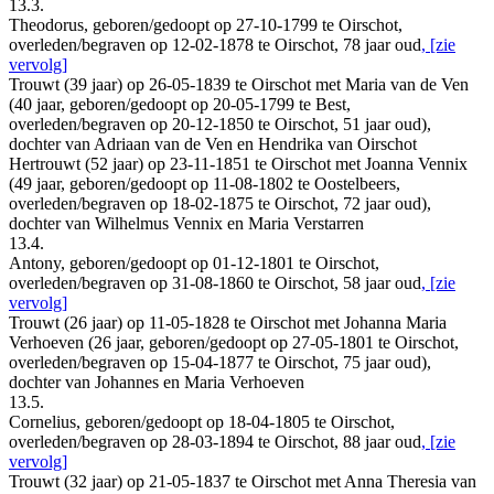
13.3.
Theodorus, geboren/gedoopt op 27-10-1799 te Oirschot,
overleden/begraven op 12-02-1878 te Oirschot, 78 jaar oud
, [zie
vervolg]
Trouwt (39 jaar) op 26-05-1839 te Oirschot met Maria van de Ven
(40 jaar, geboren/gedoopt op 20-05-1799 te Best,
overleden/begraven op 20-12-1850 te Oirschot, 51 jaar oud),
dochter van Adriaan van de Ven en Hendrika van Oirschot
Hertrouwt (52 jaar) op 23-11-1851 te Oirschot met Joanna Vennix
(49 jaar, geboren/gedoopt op 11-08-1802 te Oostelbeers,
overleden/begraven op 18-02-1875 te Oirschot, 72 jaar oud),
dochter van Wilhelmus Vennix en Maria Verstarren
13.4.
Antony, geboren/gedoopt op 01-12-1801 te Oirschot,
overleden/begraven op 31-08-1860 te Oirschot, 58 jaar oud
, [zie
vervolg]
Trouwt (26 jaar) op 11-05-1828 te Oirschot met Johanna Maria
Verhoeven (26 jaar, geboren/gedoopt op 27-05-1801 te Oirschot,
overleden/begraven op 15-04-1877 te Oirschot, 75 jaar oud),
dochter van Johannes en Maria Verhoeven
13.5.
Cornelius, geboren/gedoopt op 18-04-1805 te Oirschot,
overleden/begraven op 28-03-1894 te Oirschot, 88 jaar oud
, [zie
vervolg]
Trouwt (32 jaar) op 21-05-1837 te Oirschot met Anna Theresia van