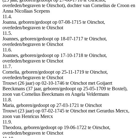
overleden/begraven te Oirschot), dochter van Cornelius de Croon en
Anna Nicollaas Scepens
11.4.
Joanna, geboren/gedoopt op 07-08-1715 te Oirschot,
overleden/begraven te Oirschot
11.5.
Joannes, geboren/gedoopt op 18-07-1717 te Oirschot,
overleden/begraven te Oirschot
11.6.
Joannes, geboren/gedoopt op 17-10-1718 te Oirschot,
overleden/begraven te Oirschot
11.7.
Cornelia, geboren/gedoopt op 25-11-1719 te Oirschot,
overleden/begraven te Oirschot
Trouwt (26 jaar) op 02-10-1746 te Oirschot met Goijaert
Beeckmans (37 jaar, geboren/gedoopt op 25-05-1709 te Boxtel),
zoon van Cornelius Beeckmans en Angela Veldermans
11.8.
Maria, geboren/gedoopt op 27-03-1721 te Oirschot
Trouwt (23 jaar) op 07-02-1745 te Oirschot met Gerardus Mercx,
zoon van Henricus Mercx
11.9.
Theodora, geboren/gedoopt op 19-06-1722 te Oirschot,
overleden/begraven te Oirschot