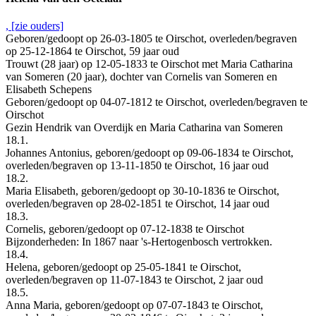
, [zie ouders]
Geboren/gedoopt op 26-03-1805 te Oirschot, overleden/begraven
op 25-12-1864 te Oirschot, 59 jaar oud
Trouwt (28 jaar) op 12-05-1833 te Oirschot met Maria Catharina
van Someren (20 jaar), dochter van Cornelis van Someren en
Elisabeth Schepens
Geboren/gedoopt op 04-07-1812 te Oirschot, overleden/begraven te
Oirschot
Gezin Hendrik van Overdijk en Maria Catharina van Someren
18.1.
Johannes Antonius, geboren/gedoopt op 09-06-1834 te Oirschot,
overleden/begraven op 13-11-1850 te Oirschot, 16 jaar oud
18.2.
Maria Elisabeth, geboren/gedoopt op 30-10-1836 te Oirschot,
overleden/begraven op 28-02-1851 te Oirschot, 14 jaar oud
18.3.
Cornelis, geboren/gedoopt op 07-12-1838 te Oirschot
Bijzonderheden: In 1867 naar 's-Hertogenbosch vertrokken.
18.4.
Helena, geboren/gedoopt op 25-05-1841 te Oirschot,
overleden/begraven op 11-07-1843 te Oirschot, 2 jaar oud
18.5.
Anna Maria, geboren/gedoopt op 07-07-1843 te Oirschot,