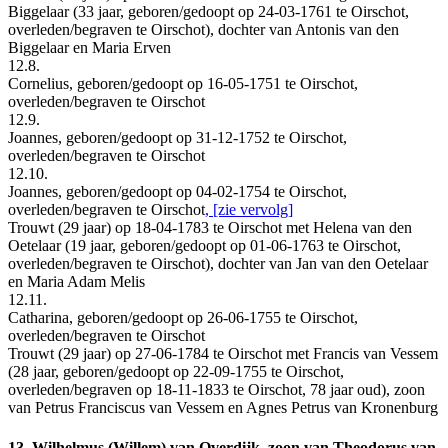
Biggelaar (33 jaar, geboren/gedoopt op 24-03-1761 te Oirschot,
overleden/begraven te Oirschot), dochter van Antonis van den
Biggelaar en Maria Erven
12.8.
Cornelius, geboren/gedoopt op 16-05-1751 te Oirschot,
overleden/begraven te Oirschot
12.9.
Joannes, geboren/gedoopt op 31-12-1752 te Oirschot,
overleden/begraven te Oirschot
12.10.
Joannes, geboren/gedoopt op 04-02-1754 te Oirschot,
overleden/begraven te Oirschot
, [zie vervolg]
Trouwt (29 jaar) op 18-04-1783 te Oirschot met Helena van den
Oetelaar (19 jaar, geboren/gedoopt op 01-06-1763 te Oirschot,
overleden/begraven te Oirschot), dochter van Jan van den Oetelaar
en Maria Adam Melis
12.11.
Catharina, geboren/gedoopt op 26-06-1755 te Oirschot,
overleden/begraven te Oirschot
Trouwt (29 jaar) op 27-06-1784 te Oirschot met Francis van Vessem
(28 jaar, geboren/gedoopt op 22-09-1755 te Oirschot,
overleden/begraven op 18-11-1833 te Oirschot, 78 jaar oud), zoon
van Petrus Franciscus van Vessem en Agnes Petrus van Kronenburg
13. Wilhelmus (Willem) van Overdijk, zoon van Theodorus van