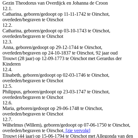
Gezin Theodorus van Overdijck en Johanna de Croon
12.1.
Catharina, geboren/gedoopt op 11-11-1742 te Oirschot,
overleden/begraven te Oirschot
12.2.
Catharina, geboren/gedoopt op 03-10-1743 te Oirschot,
overleden/begraven te Oirschot
12.3.
Anna, geboren/gedoopt op 29-12-1744 te Oirschot,
overleden/begraven op 24-10-1837 te Oirschot, 92 jaar oud
Trouwt (28 jaar) op 12-09-1773 te Oirschot met Gerardus der
Kinderen
12.4.
Elisabeth, geboren/gedoopt op 02-03-1746 te Oirschot,
overleden/begraven te Oirschot
12.5.
Philippus, geboren/gedoopt op 23-03-1747 te Oirschot,
overleden/begraven te Oirschot
12.6.
Maria, geboren/gedoopt op 29-06-1748 te Oirschot,
overleden/begraven te Oirschot
12.7.
Wilhelmus (Willem), geboren/gedoopt op 07-06-1750 te Oirschot,
overleden/begraven te Oirschot
, [zie vervolg]
Trouwt (44 jaar) op 15-06-1794 te Oirschot met Allegonda van den