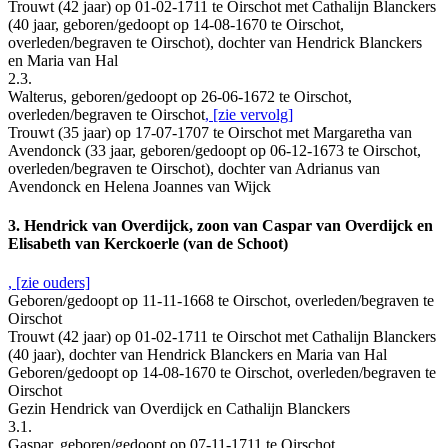
Trouwt (42 jaar) op 01-02-1711 te Oirschot met Cathalijn Blanckers
(40 jaar, geboren/gedoopt op 14-08-1670 te Oirschot,
overleden/begraven te Oirschot), dochter van Hendrick Blanckers
en Maria van Hal
2.3.
Walterus, geboren/gedoopt op 26-06-1672 te Oirschot,
overleden/begraven te Oirschot
, [zie vervolg]
Trouwt (35 jaar) op 17-07-1707 te Oirschot met Margaretha van
Avendonck (33 jaar, geboren/gedoopt op 06-12-1673 te Oirschot,
overleden/begraven te Oirschot), dochter van Adrianus van
Avendonck en Helena Joannes van Wijck
3. Hendrick van Overdijck, zoon van Caspar van Overdijck en
Elisabeth van Kerckoerle (van de Schoot)
, [zie ouders]
Geboren/gedoopt op 11-11-1668 te Oirschot, overleden/begraven te
Oirschot
Trouwt (42 jaar) op 01-02-1711 te Oirschot met Cathalijn Blanckers
(40 jaar), dochter van Hendrick Blanckers en Maria van Hal
Geboren/gedoopt op 14-08-1670 te Oirschot, overleden/begraven te
Oirschot
Gezin Hendrick van Overdijck en Cathalijn Blanckers
3.1.
Gaspar, geboren/gedoopt op 07-11-1711 te Oirschot,