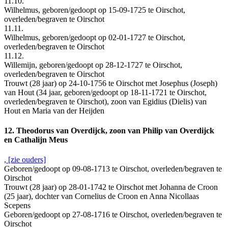
11.10.
Wilhelmus, geboren/gedoopt op 15-09-1725 te Oirschot,
overleden/begraven te Oirschot
11.11.
Wilhelmus, geboren/gedoopt op 02-01-1727 te Oirschot,
overleden/begraven te Oirschot
11.12.
Willemijn, geboren/gedoopt op 28-12-1727 te Oirschot,
overleden/begraven te Oirschot
Trouwt (28 jaar) op 24-10-1756 te Oirschot met Josephus (Joseph)
van Hout (34 jaar, geboren/gedoopt op 18-11-1721 te Oirschot,
overleden/begraven te Oirschot), zoon van Egidius (Dielis) van
Hout en Maria van der Heijden
12. Theodorus van Overdijck, zoon van Philip van Overdijck
en Cathalijn Meus
, [zie ouders]
Geboren/gedoopt op 09-08-1713 te Oirschot, overleden/begraven te
Oirschot
Trouwt (28 jaar) op 28-01-1742 te Oirschot met Johanna de Croon
(25 jaar), dochter van Cornelius de Croon en Anna Nicollaas
Scepens
Geboren/gedoopt op 27-08-1716 te Oirschot, overleden/begraven te
Oirschot