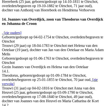
Heerebeek (25 jaar, geboren/gedoopt op 14-10-1811 te Oirschot,
overleden/begraven op 19-10-1882 te Oirschot, 71 jaar oud),
dochter van Anthonij van Heerebeek en Hendriena Verhoeven
14. Joannes van Overdijck, zoon van Theodorus van Overdijck
en Johanna de Croon
, [zie ouders]
Geboren/gedoopt op 04-02-1754 te Oirschot, overleden/begraven te
Oirschot
Trouwt (29 jaar) op 18-04-1783 te Oirschot met Helena van den
Oetelaar (19 jaar), dochter van Jan van den Oetelaar en Maria Adam
Melis
Geboren/gedoopt op 01-06-1763 te Oirschot, overleden/begraven te
Oirschot
Gezin Joannes van Overdijck en Helena van den Oetelaar
14.1.
Theodorus, geboren/gedoopt op 01-09-1784 te Oirschot,
overleden/begraven op 25-01-1855 te Oirschot, 70 jaar oud
, [zie
vervolg]
Trouwt (31 jaar) op 04-02-1816 te Oirschot met Anna van den
Heuvel (25 jaar, geboren/gedoopt op 03-09-1790 te Oirschot,
overleden/begraven op 17-08-1840 te Oirschot, 49 jaar oud),
dochter van Joannes van den Heuvel en Maria Catharina de Kort
14.2.