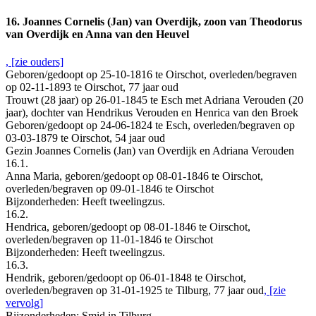
16. Joannes Cornelis (Jan) van Overdijk, zoon van Theodorus
van Overdijk en Anna van den Heuvel
, [zie ouders]
Geboren/gedoopt op 25-10-1816 te Oirschot, overleden/begraven
op 02-11-1893 te Oirschot, 77 jaar oud
Trouwt (28 jaar) op 26-01-1845 te Esch met Adriana Verouden (20
jaar), dochter van Hendrikus Verouden en Henrica van den Broek
Geboren/gedoopt op 24-06-1824 te Esch, overleden/begraven op
03-03-1879 te Oirschot, 54 jaar oud
Gezin Joannes Cornelis (Jan) van Overdijk en Adriana Verouden
16.1.
Anna Maria, geboren/gedoopt op 08-01-1846 te Oirschot,
overleden/begraven op 09-01-1846 te Oirschot
Bijzonderheden: Heeft tweelingzus.
16.2.
Hendrica, geboren/gedoopt op 08-01-1846 te Oirschot,
overleden/begraven op 11-01-1846 te Oirschot
Bijzonderheden: Heeft tweelingzus.
16.3.
Hendrik, geboren/gedoopt op 06-01-1848 te Oirschot,
overleden/begraven op 31-01-1925 te Tilburg, 77 jaar oud
, [zie
vervolg]
Bijzonderheden: Smid in Tilburg.