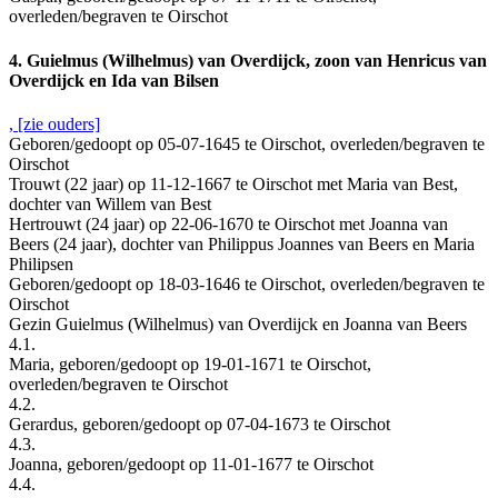
overleden/begraven te Oirschot
4. Guielmus (Wilhelmus) van Overdijck, zoon van Henricus van
Overdijck en Ida van Bilsen
, [zie ouders]
Geboren/gedoopt op 05-07-1645 te Oirschot, overleden/begraven te
Oirschot
Trouwt (22 jaar) op 11-12-1667 te Oirschot met Maria van Best,
dochter van Willem van Best
Hertrouwt (24 jaar) op 22-06-1670 te Oirschot met Joanna van
Beers (24 jaar), dochter van Philippus Joannes van Beers en Maria
Philipsen
Geboren/gedoopt op 18-03-1646 te Oirschot, overleden/begraven te
Oirschot
Gezin Guielmus (Wilhelmus) van Overdijck en Joanna van Beers
4.1.
Maria, geboren/gedoopt op 19-01-1671 te Oirschot,
overleden/begraven te Oirschot
4.2.
Gerardus, geboren/gedoopt op 07-04-1673 te Oirschot
4.3.
Joanna, geboren/gedoopt op 11-01-1677 te Oirschot
4.4.