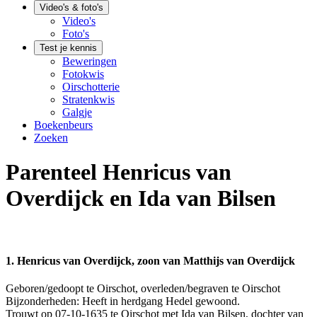
Video's & foto's
Video's
Foto's
Test je kennis
Beweringen
Fotokwis
Oirschotterie
Stratenkwis
Galgje
Boekenbeurs
Zoeken
Parenteel Henricus van
Overdijck en Ida van Bilsen
1. Henricus van Overdijck, zoon van Matthijs van Overdijck
Geboren/gedoopt te Oirschot, overleden/begraven te Oirschot
Bijzonderheden: Heeft in herdgang Hedel gewoond.
Trouwt op 07-10-1635 te Oirschot met Ida van Bilsen, dochter van