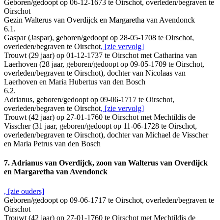
Geboren/gedoopt op 06-12-1673 te Oirschot, overleden/begraven te
Oirschot
Gezin Walterus van Overdijck en Margaretha van Avendonck
6.1.
Gaspar (Jaspar), geboren/gedoopt op 28-05-1708 te Oirschot,
overleden/begraven te Oirschot
, [zie vervolg]
Trouwt (29 jaar) op 01-12-1737 te Oirschot met Catharina van
Laerhoven (28 jaar, geboren/gedoopt op 09-05-1709 te Oirschot,
overleden/begraven te Oirschot), dochter van Nicolaas van
Laerhoven en Maria Hubertus van den Bosch
6.2.
Adrianus, geboren/gedoopt op 09-06-1717 te Oirschot,
overleden/begraven te Oirschot
, [zie vervolg]
Trouwt (42 jaar) op 27-01-1760 te Oirschot met Mechtildis de
Visscher (31 jaar, geboren/gedoopt op 11-06-1728 te Oirschot,
overleden/begraven te Oirschot), dochter van Michael de Visscher
en Maria Petrus van den Bosch
7. Adrianus van Overdijck, zoon van Walterus van Overdijck
en Margaretha van Avendonck
, [zie ouders]
Geboren/gedoopt op 09-06-1717 te Oirschot, overleden/begraven te
Oirschot
Trouwt (42 jaar) op 27-01-1760 te Oirschot met Mechtildis de