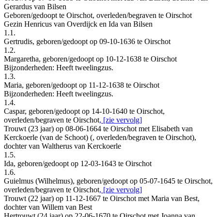
Gerardus van Bilsen
Geboren/gedoopt te Oirschot, overleden/begraven te Oirschot
Gezin Henricus van Overdijck en Ida van Bilsen
1.1.
Gertrudis, geboren/gedoopt op 09-10-1636 te Oirschot
1.2.
Margaretha, geboren/gedoopt op 10-12-1638 te Oirschot
Bijzonderheden: Heeft tweelingzus.
1.3.
Maria, geboren/gedoopt op 11-12-1638 te Oirschot
Bijzonderheden: Heeft tweelingzus.
1.4.
Caspar, geboren/gedoopt op 14-10-1640 te Oirschot,
overleden/begraven te Oirschot
, [zie vervolg]
Trouwt (23 jaar) op 08-06-1664 te Oirschot met Elisabeth van
Kerckoerle (van de Schoot) (, overleden/begraven te Oirschot),
dochter van Waltherus van Kerckoerle
1.5.
Ida, geboren/gedoopt op 12-03-1643 te Oirschot
1.6.
Guielmus (Wilhelmus), geboren/gedoopt op 05-07-1645 te Oirschot,
overleden/begraven te Oirschot
, [zie vervolg]
Trouwt (22 jaar) op 11-12-1667 te Oirschot met Maria van Best,
dochter van Willem van Best
Hertrouwt (24 jaar) op 22-06-1670 te Oirschot met Joanna van