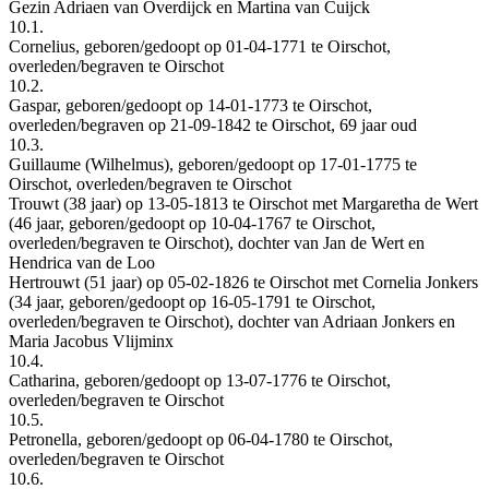
Gezin Adriaen van Overdijck en Martina van Cuijck
10.1.
Cornelius, geboren/gedoopt op 01-04-1771 te Oirschot,
overleden/begraven te Oirschot
10.2.
Gaspar, geboren/gedoopt op 14-01-1773 te Oirschot,
overleden/begraven op 21-09-1842 te Oirschot, 69 jaar oud
10.3.
Guillaume (Wilhelmus), geboren/gedoopt op 17-01-1775 te
Oirschot, overleden/begraven te Oirschot
Trouwt (38 jaar) op 13-05-1813 te Oirschot met Margaretha de Wert
(46 jaar, geboren/gedoopt op 10-04-1767 te Oirschot,
overleden/begraven te Oirschot), dochter van Jan de Wert en
Hendrica van de Loo
Hertrouwt (51 jaar) op 05-02-1826 te Oirschot met Cornelia Jonkers
(34 jaar, geboren/gedoopt op 16-05-1791 te Oirschot,
overleden/begraven te Oirschot), dochter van Adriaan Jonkers en
Maria Jacobus Vlijminx
10.4.
Catharina, geboren/gedoopt op 13-07-1776 te Oirschot,
overleden/begraven te Oirschot
10.5.
Petronella, geboren/gedoopt op 06-04-1780 te Oirschot,
overleden/begraven te Oirschot
10.6.