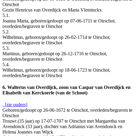
Oirschot
Gezin Henricus van Overdijck en Maria Vleminckx
5.1.
Joanna Maria, geboren/gedoopt op 07-06-1711 te Oirschot,
overleden/begraven te Oirschot
5.2.
Wilhelmus, geboren/gedoopt op 26-02-1714 te Oirschot,
overleden/begraven te Oirschot
5.3.
Martinus, geboren/gedoopt op 26-12-1716 te Oirschot,
overleden/begraven te Oirschot
5.4.
Wilhelmus, geboren/gedoopt op 18-06-1723 te Oirschot,
overleden/begraven te Oirschot
6. Walterus van Overdijck, zoon van Caspar van Overdijck en
Elisabeth van Kerckoerle (van de Schoot)
, [zie ouders]
Geboren/gedoopt op 26-06-1672 te Oirschot, overleden/begraven te
Oirschot
Trouwt (35 jaar) op 17-07-1707 te Oirschot met Margaretha van
Avendonck (33 jaar), dochter van Adrianus van Avendonck en
Helena Joannes van Wijck