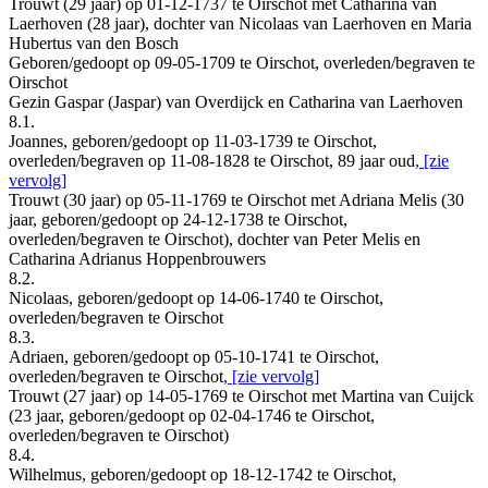
Trouwt (29 jaar) op 01-12-1737 te Oirschot met Catharina van
Laerhoven (28 jaar), dochter van Nicolaas van Laerhoven en Maria
Hubertus van den Bosch
Geboren/gedoopt op 09-05-1709 te Oirschot, overleden/begraven te
Oirschot
Gezin Gaspar (Jaspar) van Overdijck en Catharina van Laerhoven
8.1.
Joannes, geboren/gedoopt op 11-03-1739 te Oirschot,
overleden/begraven op 11-08-1828 te Oirschot, 89 jaar oud
, [zie
vervolg]
Trouwt (30 jaar) op 05-11-1769 te Oirschot met Adriana Melis (30
jaar, geboren/gedoopt op 24-12-1738 te Oirschot,
overleden/begraven te Oirschot), dochter van Peter Melis en
Catharina Adrianus Hoppenbrouwers
8.2.
Nicolaas, geboren/gedoopt op 14-06-1740 te Oirschot,
overleden/begraven te Oirschot
8.3.
Adriaen, geboren/gedoopt op 05-10-1741 te Oirschot,
overleden/begraven te Oirschot
, [zie vervolg]
Trouwt (27 jaar) op 14-05-1769 te Oirschot met Martina van Cuijck
(23 jaar, geboren/gedoopt op 02-04-1746 te Oirschot,
overleden/begraven te Oirschot)
8.4.
Wilhelmus, geboren/gedoopt op 18-12-1742 te Oirschot,