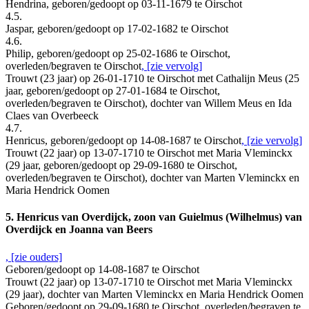
Hendrina, geboren/gedoopt op 03-11-1679 te Oirschot
4.5.
Jaspar, geboren/gedoopt op 17-02-1682 te Oirschot
4.6.
Philip, geboren/gedoopt op 25-02-1686 te Oirschot,
overleden/begraven te Oirschot
, [zie vervolg]
Trouwt (23 jaar) op 26-01-1710 te Oirschot met Cathalijn Meus (25
jaar, geboren/gedoopt op 27-01-1684 te Oirschot,
overleden/begraven te Oirschot), dochter van Willem Meus en Ida
Claes van Overbeeck
4.7.
Henricus, geboren/gedoopt op 14-08-1687 te Oirschot
, [zie vervolg]
Trouwt (22 jaar) op 13-07-1710 te Oirschot met Maria Vleminckx
(29 jaar, geboren/gedoopt op 29-09-1680 te Oirschot,
overleden/begraven te Oirschot), dochter van Marten Vleminckx en
Maria Hendrick Oomen
5. Henricus van Overdijck, zoon van Guielmus (Wilhelmus) van
Overdijck en Joanna van Beers
, [zie ouders]
Geboren/gedoopt op 14-08-1687 te Oirschot
Trouwt (22 jaar) op 13-07-1710 te Oirschot met Maria Vleminckx
(29 jaar), dochter van Marten Vleminckx en Maria Hendrick Oomen
Geboren/gedoopt op 29-09-1680 te Oirschot, overleden/begraven te