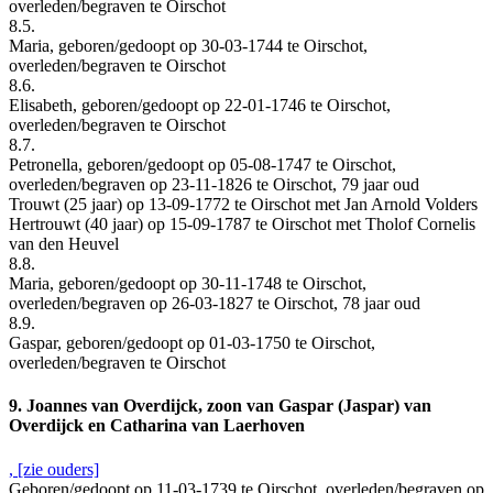
overleden/begraven te Oirschot
8.5.
Maria, geboren/gedoopt op 30-03-1744 te Oirschot,
overleden/begraven te Oirschot
8.6.
Elisabeth, geboren/gedoopt op 22-01-1746 te Oirschot,
overleden/begraven te Oirschot
8.7.
Petronella, geboren/gedoopt op 05-08-1747 te Oirschot,
overleden/begraven op 23-11-1826 te Oirschot, 79 jaar oud
Trouwt (25 jaar) op 13-09-1772 te Oirschot met Jan Arnold Volders
Hertrouwt (40 jaar) op 15-09-1787 te Oirschot met Tholof Cornelis
van den Heuvel
8.8.
Maria, geboren/gedoopt op 30-11-1748 te Oirschot,
overleden/begraven op 26-03-1827 te Oirschot, 78 jaar oud
8.9.
Gaspar, geboren/gedoopt op 01-03-1750 te Oirschot,
overleden/begraven te Oirschot
9. Joannes van Overdijck, zoon van Gaspar (Jaspar) van
Overdijck en Catharina van Laerhoven
, [zie ouders]
Geboren/gedoopt op 11-03-1739 te Oirschot, overleden/begraven op