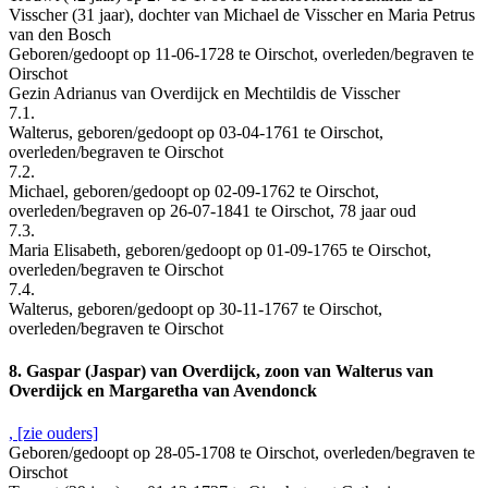
Visscher (31 jaar), dochter van Michael de Visscher en Maria Petrus
van den Bosch
Geboren/gedoopt op 11-06-1728 te Oirschot, overleden/begraven te
Oirschot
Gezin Adrianus van Overdijck en Mechtildis de Visscher
7.1.
Walterus, geboren/gedoopt op 03-04-1761 te Oirschot,
overleden/begraven te Oirschot
7.2.
Michael, geboren/gedoopt op 02-09-1762 te Oirschot,
overleden/begraven op 26-07-1841 te Oirschot, 78 jaar oud
7.3.
Maria Elisabeth, geboren/gedoopt op 01-09-1765 te Oirschot,
overleden/begraven te Oirschot
7.4.
Walterus, geboren/gedoopt op 30-11-1767 te Oirschot,
overleden/begraven te Oirschot
8. Gaspar (Jaspar) van Overdijck, zoon van Walterus van
Overdijck en Margaretha van Avendonck
, [zie ouders]
Geboren/gedoopt op 28-05-1708 te Oirschot, overleden/begraven te
Oirschot