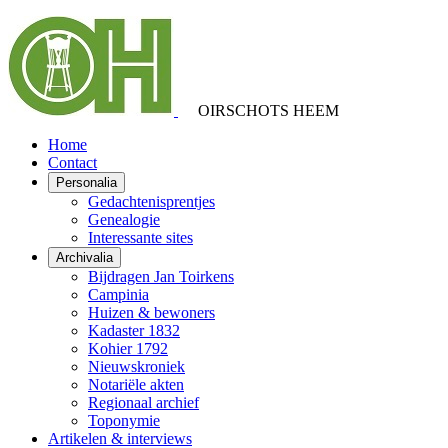
OIRSCHOTS HEEM
Home
Contact
Personalia
Gedachtenisprentjes
Genealogie
Interessante sites
Archivalia
Bijdragen Jan Toirkens
Campinia
Huizen & bewoners
Kadaster 1832
Kohier 1792
Nieuwskroniek
Notariële akten
Regionaal archief
Toponymie
Artikelen & interviews