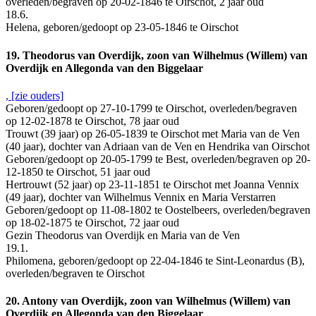
overleden/begraven op 20-02-1846 te Oirschot, 2 jaar oud
18.6.
Helena, geboren/gedoopt op 23-05-1846 te Oirschot
19. Theodorus van Overdijk, zoon van Wilhelmus (Willem) van
Overdijk en Allegonda van den Biggelaar
, [zie ouders]
Geboren/gedoopt op 27-10-1799 te Oirschot, overleden/begraven
op 12-02-1878 te Oirschot, 78 jaar oud
Trouwt (39 jaar) op 26-05-1839 te Oirschot met Maria van de Ven
(40 jaar), dochter van Adriaan van de Ven en Hendrika van Oirschot
Geboren/gedoopt op 20-05-1799 te Best, overleden/begraven op 20-
12-1850 te Oirschot, 51 jaar oud
Hertrouwt (52 jaar) op 23-11-1851 te Oirschot met Joanna Vennix
(49 jaar), dochter van Wilhelmus Vennix en Maria Verstarren
Geboren/gedoopt op 11-08-1802 te Oostelbeers, overleden/begraven
op 18-02-1875 te Oirschot, 72 jaar oud
Gezin Theodorus van Overdijk en Maria van de Ven
19.1.
Philomena, geboren/gedoopt op 22-04-1846 te Sint-Leonardus (B),
overleden/begraven te Oirschot
20. Antony van Overdijk, zoon van Wilhelmus (Willem) van
Overdijk en Allegonda van den Biggelaar