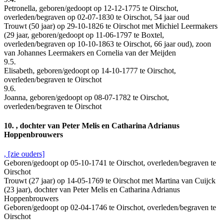
Petronella, geboren/gedoopt op 12-12-1775 te Oirschot,
overleden/begraven op 02-07-1830 te Oirschot, 54 jaar oud
Trouwt (50 jaar) op 29-10-1826 te Oirschot met Michiel Leermakers
(29 jaar, geboren/gedoopt op 11-06-1797 te Boxtel,
overleden/begraven op 10-10-1863 te Oirschot, 66 jaar oud), zoon
van Johannes Leermakers en Cornelia van der Meijden
9.5.
Elisabeth, geboren/gedoopt op 14-10-1777 te Oirschot,
overleden/begraven te Oirschot
9.6.
Joanna, geboren/gedoopt op 08-07-1782 te Oirschot,
overleden/begraven te Oirschot
10. , dochter van Peter Melis en Catharina Adrianus
Hoppenbrouwers
, [zie ouders]
Geboren/gedoopt op 05-10-1741 te Oirschot, overleden/begraven te
Oirschot
Trouwt (27 jaar) op 14-05-1769 te Oirschot met Martina van Cuijck
(23 jaar), dochter van Peter Melis en Catharina Adrianus
Hoppenbrouwers
Geboren/gedoopt op 02-04-1746 te Oirschot, overleden/begraven te
Oirschot