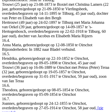
Trouwt (25 jaar) op 23-08-1873 te Boxtel met Christina Lamers (22
jaar, geboren/gedoopt op 21-09-1850 te Vierlingsbeek,
overleden/begraven op 14-11-1895 te Tilburg, 45 jaar oud), dochter
van Peter en Elisabeth van den Bergh
Hertrouwt (49 jaar) op 24-02-1897 te Tilburg met Maria Johanna
van Oekel (39 jaar, geboren/gedoopt op 14-09-1857 te 's-
Hertogenbosch, overleden/begraven op 22-02-1918 te Tilburg, 60
jaar oud), dochter van Jacobus en Elisabeth Maria Rijzers
16.4.
Anna Maria, geboren/gedoopt op 12-08-1850 te Oirschot
Bijzonderheden: In 1882 naar Bladel verhuisd.
16.5.
Hendrika, geboren/gedoopt op 22-10-1852 te Oirschot,
overleden/begraven op 09-05-1898 te Oirschot, 45 jaar oud
Trouwt (36 jaar) op 16-06-1889 te Oirschot met Petrus (Peter) Teraa
(32 jaar, geboren/gedoopt op 19-05-1857 te Oirschot,
overleden/begraven op 31-01-1917 te Oirschot, 59 jaar oud), zoon
van Jan Teraa
16.6.
Theodora, geboren/gedoopt op 08-05-1854 te Oirschot,
overleden/begraven op 05-09-1854 te Oirschot
16.7.
Joannes, geboren/gedoopt op 24-12-1855 te Oirschot,
overleden/begraven op 27-05-1914 te Oirschot, 58 jaar oud
, [zie