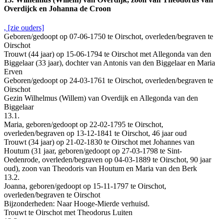
Overdijck en Johanna de Croon
, [zie ouders]
Geboren/gedoopt op 07-06-1750 te Oirschot, overleden/begraven te
Oirschot
Trouwt (44 jaar) op 15-06-1794 te Oirschot met Allegonda van den
Biggelaar (33 jaar), dochter van Antonis van den Biggelaar en Maria
Erven
Geboren/gedoopt op 24-03-1761 te Oirschot, overleden/begraven te
Oirschot
Gezin Wilhelmus (Willem) van Overdijk en Allegonda van den
Biggelaar
13.1.
Maria, geboren/gedoopt op 22-02-1795 te Oirschot,
overleden/begraven op 13-12-1841 te Oirschot, 46 jaar oud
Trouwt (34 jaar) op 21-02-1830 te Oirschot met Johannes van
Houtum (31 jaar, geboren/gedoopt op 27-03-1798 te Sint-
Oedenrode, overleden/begraven op 04-03-1889 te Oirschot, 90 jaar
oud), zoon van Theodoris van Houtum en Maria van den Berk
13.2.
Joanna, geboren/gedoopt op 15-11-1797 te Oirschot,
overleden/begraven te Oirschot
Bijzonderheden: Naar Hooge-Mierde verhuisd.
Trouwt te Oirschot met Theodorus Luiten