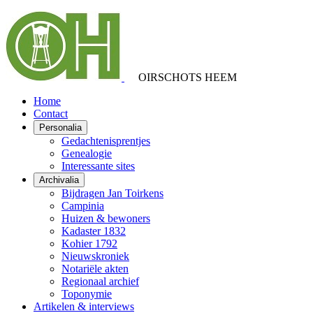
OIRSCHOTS HEEM
Home
Contact
Personalia
Gedachtenisprentjes
Genealogie
Interessante sites
Archivalia
Bijdragen Jan Toirkens
Campinia
Huizen & bewoners
Kadaster 1832
Kohier 1792
Nieuwskroniek
Notariële akten
Regionaal archief
Toponymie
Artikelen & interviews