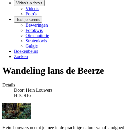
Video's & foto's
Video's
Foto's
Test je kennis
Beweringen
Fotokwis
Oirschotterie
Stratenkwis
Galgje
Boekenbeurs
Zoeken
Wandeling lans de Beerze
Details
Door:
Hein Louwers
Hits: 916
Hein Louwers neemt je mee in de prachtige natuur vanaf landgoed