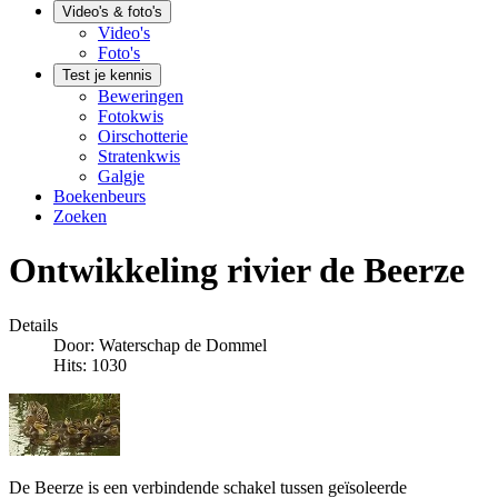
Video's & foto's
Video's
Foto's
Test je kennis
Beweringen
Fotokwis
Oirschotterie
Stratenkwis
Galgje
Boekenbeurs
Zoeken
Ontwikkeling rivier de Beerze
Details
Door:
Waterschap de Dommel
Hits: 1030
De Beerze is een verbindende schakel tussen geïsoleerde