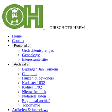
OIRSCHOTS HEEM
Home
Contact
Personalia
Gedachtenisprentjes
Genealogie
Interessante sites
Archivalia
Bijdragen Jan Toirkens
Campinia
Huizen & bewoners
Kadaster 1832
Kohier 1792
Nieuwskroniek
Notariële akten
Regionaal archief
Toponymie
Artikelen & interviews