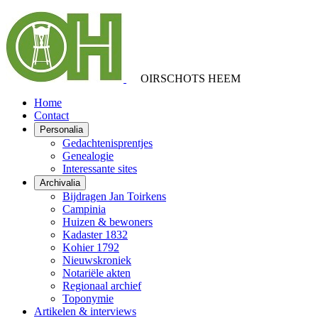
OIRSCHOTS HEEM
Home
Contact
Personalia
Gedachtenisprentjes
Genealogie
Interessante sites
Archivalia
Bijdragen Jan Toirkens
Campinia
Huizen & bewoners
Kadaster 1832
Kohier 1792
Nieuwskroniek
Notariële akten
Regionaal archief
Toponymie
Artikelen & interviews