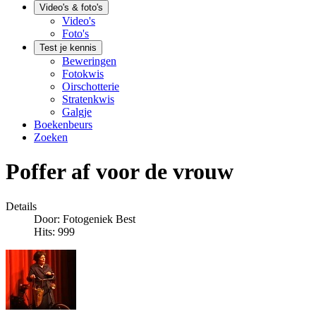
Video's & foto's
Video's
Foto's
Test je kennis
Beweringen
Fotokwis
Oirschotterie
Stratenkwis
Galgje
Boekenbeurs
Zoeken
Poffer af voor de vrouw
Details
Door:
Fotogeniek Best
Hits: 999