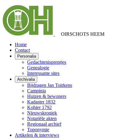
OIRSCHOTS HEEM
Home
Contact
Personalia
Gedachtenisprentjes
Genealogie
Interessante sites
Archivalia
Bijdragen Jan Toirkens
Campinia
Huizen & bewoners
Kadaster 1832
Kohier 1792
Nieuwskroniek
Notariële akten
Regionaal archief
Toponymie
Artikelen & interviews