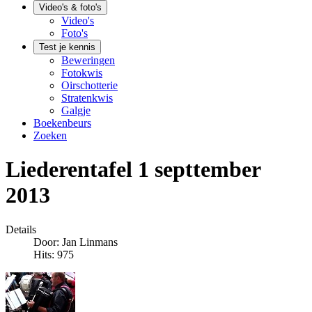
Video's & foto's
Video's
Foto's
Test je kennis
Beweringen
Fotokwis
Oirschotterie
Stratenkwis
Galgje
Boekenbeurs
Zoeken
Liederentafel 1 septtember
2013
Details
Door:
Jan Linmans
Hits: 975