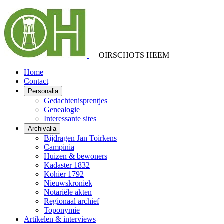
OIRSCHOTS HEEM
Home
Contact
Personalia
Gedachtenisprentjes
Genealogie
Interessante sites
Archivalia
Bijdragen Jan Toirkens
Campinia
Huizen & bewoners
Kadaster 1832
Kohier 1792
Nieuwskroniek
Notariële akten
Regionaal archief
Toponymie
Artikelen & interviews