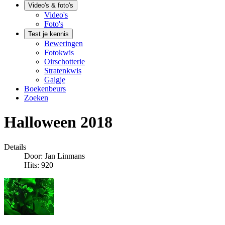
Video's & foto's
Video's
Foto's
Test je kennis
Beweringen
Fotokwis
Oirschotterie
Stratenkwis
Galgje
Boekenbeurs
Zoeken
Halloween 2018
Details
Door:
Jan Linmans
Hits: 920