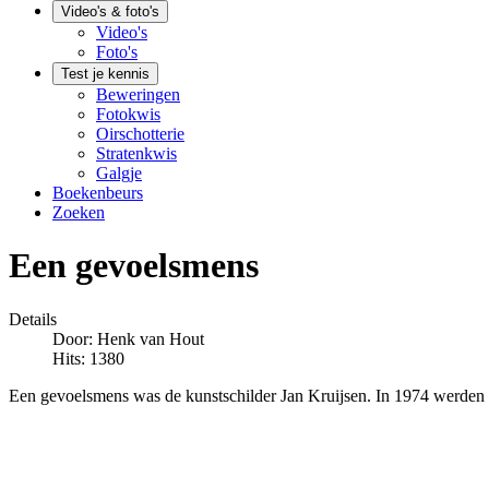
Video's & foto's
Video's
Foto's
Test je kennis
Beweringen
Fotokwis
Oirschotterie
Stratenkwis
Galgje
Boekenbeurs
Zoeken
Een gevoelsmens
Details
Door:
Henk van Hout
Hits: 1380
Een gevoelsmens was de kunstschilder Jan Kruijsen. In 1974 werden e