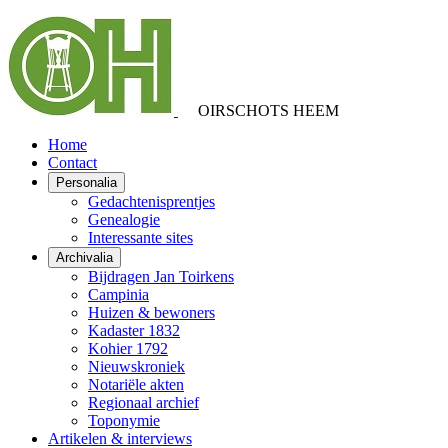
OIRSCHOTS HEEM
Home
Contact
Personalia
Gedachtenisprentjes
Genealogie
Interessante sites
Archivalia
Bijdragen Jan Toirkens
Campinia
Huizen & bewoners
Kadaster 1832
Kohier 1792
Nieuwskroniek
Notariële akten
Regionaal archief
Toponymie
Artikelen & interviews