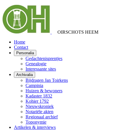
OIRSCHOTS HEEM
Home
Contact
Personalia
Gedachtenisprentjes
Genealogie
Interessante sites
Archivalia
Bijdragen Jan Toirkens
Campinia
Huizen & bewoners
Kadaster 1832
Kohier 1792
Nieuwskroniek
Notariële akten
Regionaal archief
Toponymie
Artikelen & interviews