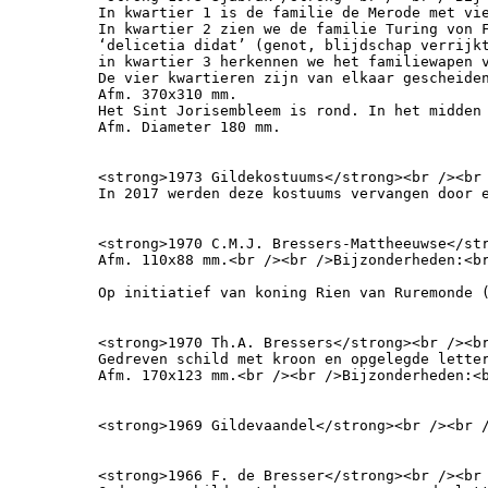
In kwartier 1 is de familie de Merode met vie
In kwartier 2 zien we de familie Turing von F
‘delicetia didat’ (genot, blijdschap verrijkt
in kwartier 3 herkennen we het familiewapen 
De vier kwartieren zijn van elkaar gescheiden
Afm. 370x310 mm.

Het Sint Jorisembleem is rond. In het midden
Afm. Diameter 180 mm.
<strong>1973 Gildekostuums</strong><br /><br
In 2017 werden deze kostuums vervangen door 
<strong>1970 C.M.J. Bressers-Mattheeuwse</str
Afm. 110x88 mm.<br /><br />Bijzonderheden:<b
Op initiatief van koning Rien van Ruremonde 
<strong>1970 Th.A. Bressers</strong><br /><br
Gedreven schild met kroon en opgelegde letter
Afm. 170x123 mm.<br /><br />Bijzonderheden:<
<strong>1969 Gildevaandel</strong><br /><br 
<strong>1966 F. de Bresser</strong><br /><br 