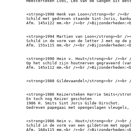
Meesterteken LvdS, Leo van de Sangen uit Bes
<strong>1998 Henk van Loon</strong><br /><br 
Schild met gedreven staande Sint-Joris, bankw
Afm. 145x122 mm.<br /><br />Bijzonderheden:<
<strong>1994 Martien van Loon</strong><br /><
Schild in de vorm van de letter J met op de p
Afm. 155x115 mm.<br /><br />Bijzonderheden:<
<strong>1990 Hein v. Hout</strong><br /><br /
Op het schild zijn houtnerven gegraveerd (va
Afm. 145x112 mm.<br /><br />Bijzonderheden:<
<strong>1988 Gildevaandel</strong><br /><br 
<strong>1986 Keizersteken Harrie Smits</stron
En toch nog Keizer geschoten

1986 H. Smits Sint Joris Gilde Oirschot.

Gedreven papegaai met opengeslagen vleugels,
<strong>1986 Hein v. Hout</strong><br /><br /
Schild in de vorm van een gildetrom met opge
Afm. 160x115 mm.<br /><br />Bijzonderheden:<