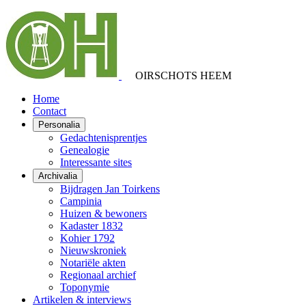
OIRSCHOTS HEEM
Home
Contact
Personalia
Gedachtenisprentjes
Genealogie
Interessante sites
Archivalia
Bijdragen Jan Toirkens
Campinia
Huizen & bewoners
Kadaster 1832
Kohier 1792
Nieuwskroniek
Notariële akten
Regionaal archief
Toponymie
Artikelen & interviews