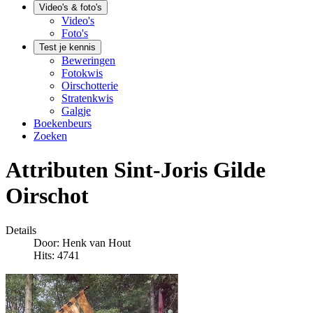
Video's & foto's
Video's
Foto's
Test je kennis
Beweringen
Fotokwis
Oirschotterie
Stratenkwis
Galgje
Boekenbeurs
Zoeken
Attributen Sint-Joris Gilde
Oirschot
Details
Door:
Henk van Hout
Hits: 4741