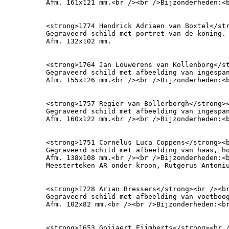
Afm. 161x121 mm.<br /><br />Bijzonderheden:<
<strong>1774 Hendrick Adriaen van Boxtel</st
Gegraveerd schild met portret van de koning.

Afm. 132x102 mm.
<strong>1764 Jan Louwerens van Kollenborg</s
Gegraveerd schild met afbeelding van ingespan
Afm. 155x126 mm.<br /><br />Bijzonderheden:<
<strong>1757 Regier van Bollerborgh</strong><
Gegraveerd schild met afbeelding van ingespan
Afm. 160x122 mm.<br /><br />Bijzonderheden:<
<strong>1751 Cornelus Luca Coppens</strong><b
Gegraveerd schild met afbeelding van haas, ho
Afm. 138x108 mm.<br /><br />Bijzonderheden:<
Meesterteken AR onder kroon, Rutgerus Antoni
<strong>1728 Arian Bressers</strong><br /><br
Gegraveerd schild met afbeelding van voetboog
Afm. 102x82 mm.<br /><br />Bijzonderheden:<b
<strong>1653 Goijaert Eijmberts</strong><br /