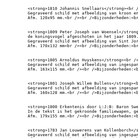
<strong>1810 Johannis Snellaars</strong><br /
Gegraveerd schild met afbeelding van kroon en
Afm. 120x95 mm.<br /><br />Bijzonderheden:<b
<strong>1809 Peter Joseph van Woensel</strong
de koningsvogel afgeschoten in het jaar 1809.
Gegraveerd schild met afbeelding van Sint Jor
Afm. 170x132 mm<br /><br />Bijzonderheden:<b
<strong>1805 Arnoldus Huyskens</strong><br />
Gegraveerd schild met afbeelding van ingespan
Afm. 163x115 mm.<br /><br />Bijzonderheden:<
<strong>1801 Joseph Willem Bullens</strong><br /><br />Joseph Will
Gegraveerd schild met afbeelding van ingespan
Afm. 160x128 mm.<br /><br />Bijzonderheden:<
<strong>1800 Erkentenis door L:J:B: Baron Sw
In de tekst is het gekroonde familiewapen, g
Afm. 179x155 mm.<br /><br />Bijzonderheden:<
<strong>1783 Jan Louwerens van Kollenborch</s
Gegraveerd schild met afbeelding van ingespan