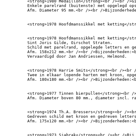
<strong>1980 Medaillon</strong><br /><br />Gi
Enkele parelrand (buitenste) met opgelegd ops
Afm. Diameter 95 mm.<br /><br />Bijzonderhed
<strong>1978 Hoofdmanssikkel met ketting</st
<strong>1978 Hoofdmanssikkel met ketting</str
Sint Joris Gilde, Oirschot Straten.

Schild met parelrand, opgelegde letters en ge
Afm. 158x212 mm.<br /><br />Bijzonderheden:<
Vervaardigd door Jan Andriessen, Helmond.
<strong>1978 Harrie Smits</strong><br /><br /
Twee in elkaar lopende harten met kroon, opge
Afm. 180x180 mm.<br /><br />Bijzonderheden:<
<strong>1977 Tinnen bierpullen</strong><br />
Afm. Diameter boven 80 mm., diameter incl. r
<strong>1974 Th.A. Bressers</strong><br /><br
Gedreven schild met kroon en gedreven letters
Afm. 175x120 mm.<br /><br />Bijzonderheden:<
<strong>1973 Sjabrak</strong><br /><br />Bij